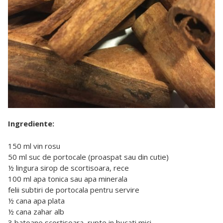
Ingrediente:
150 ml vin rosu
50 ml suc de portocale (proaspat sau din cutie)
½ lingura sirop de scortisoara, rece
100 ml apa tonica sau apa minerala
felii subtiri de portocala pentru servire
½ cana apa plata
½ cana zahar alb
3 batoane scortisoara, rupte in bucati mici