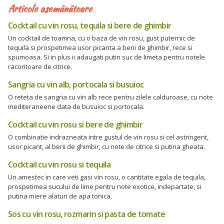
Articole asemănătoare
Cocktail cu vin rosu, tequila si bere de ghimbir
Un cocktail de toamna, cu o baza de vin rosu, gust puternic de
tequila si prospetimea usor picanta a berii de ghimbir, rece si
spumoasa. Si in plus ii adaugati putin suc de limeta pentru notele
racoritoare de citrice.
Sangria cu vin alb, portocala si busuioc
O reteta de sangria cu vin alb rece pentru zilele calduroase, cu note
mediteraneene data de busuioc si portocala.
Cocktail cu vin rosu si bere de ghimbir
O combinatie indrazneata intre gustul de vin rosu si cel astringent,
usor picant, al berii de ghimbir, cu note de citrice si putina gheata.
Cocktail cu vin rosu si tequila
Un amestec in care veti gasi vin rosu, o cantitate egala de tequila,
prospetimea sucului de lime pentru note exotice, indepartate, si
putina miere alaturi de apa tonica.
Sos cu vin rosu, rozmarin si pasta de tomate