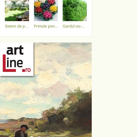
sistem de pulverizare a apei
primule pentru 1 martie 3,5 lei / ghiveci !!!!
gardul viu-minune!