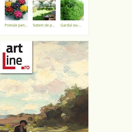
primule pentru 1 martie 3,5 lei / ghiveci !!!!
sistem de pulverizare a apei
gardul viu-minune!