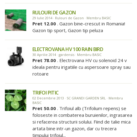
RULOURI DE GAZON
29 Iulie 2014 · Rulouri de Gazon · Membru BASIC
Pret 12.00
. Gazon bine-crescut in Romania!
Gazon tip sport, Gazon tip peluza
ELECTROVANA HV 100 RAIN BIRD
30 Aprilie 2014 · gardensis · Membru BASIC
Pret 78.00
. Electrovana HV cu solenoid 24 v
ideala pentru irigatiile cu aspersoare spray sau
rotoare
TRIFOI PITIC
02 Decembrie 2013 · SC GRANDI GARDEN SRL · Membru
BASIC
Pret 50.00
. Trifoiul alb (Trifolium repens) se
foloseste in combaterea buruienilor, ingrasarea
si refacerea structurii solului. Fiind de talie mica
artata bine intr-un gazon, dar cu trecera
timpului trifoiul...