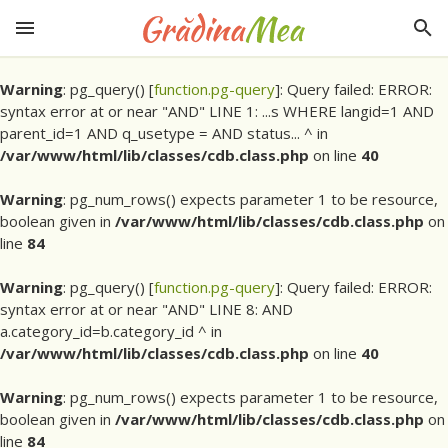
Warning
: pg_query() [
function.pg-query
]: Query failed: ERROR:
syntax error at or near "AND" LINE 1: ...s WHERE langid=1 AND
parent_id=1 AND q_usetype = AND status... ^ in
/var/www/html/lib/classes/cdb.class.php
on line
40
Warning
: pg_num_rows() expects parameter 1 to be resource,
boolean given in
/var/www/html/lib/classes/cdb.class.php
on
line
84
Warning
: pg_query() [
function.pg-query
]: Query failed: ERROR:
syntax error at or near "AND" LINE 8: AND
a.category_id=b.category_id ^ in
/var/www/html/lib/classes/cdb.class.php
on line
40
Warning
: pg_num_rows() expects parameter 1 to be resource,
boolean given in
/var/www/html/lib/classes/cdb.class.php
on
line
84