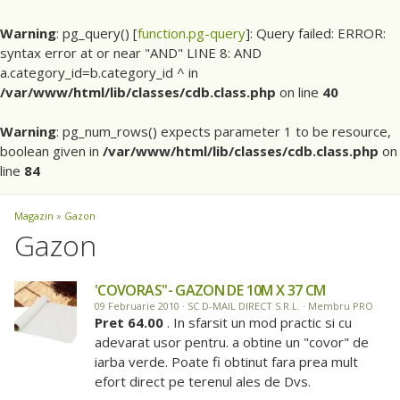
Warning
: pg_query() [
function.pg-query
]: Query failed: ERROR:
syntax error at or near "AND" LINE 8: AND
a.category_id=b.category_id ^ in
/var/www/html/lib/classes/cdb.class.php
on line
40
Warning
: pg_num_rows() expects parameter 1 to be resource,
boolean given in
/var/www/html/lib/classes/cdb.class.php
on
line
84
Magazin
»
Gazon
Gazon
'COVORAS''- GAZON DE 10M X 37 CM
09 Februarie 2010 · SC D-MAIL DIRECT S.R.L. · Membru PRO
Pret 64.00
. In sfarsit un mod practic si cu
adevarat usor pentru. a obtine un "covor" de
iarba verde. Poate fi obtinut fara prea mult
efort direct pe terenul ales de Dvs.