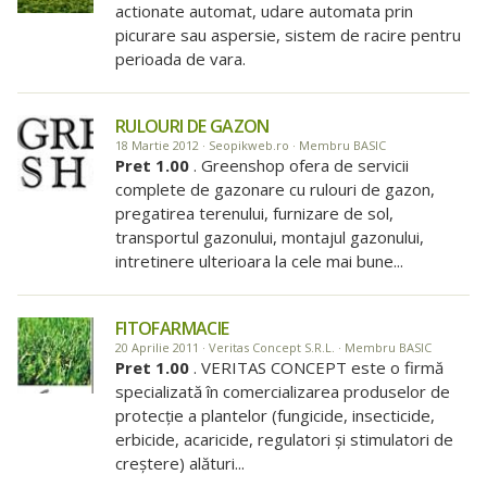
actionate automat, udare automata prin
picurare sau aspersie, sistem de racire pentru
perioada de vara.
RULOURI DE GAZON
18 Martie 2012 · Seopikweb.ro · Membru BASIC
Pret 1.00
. Greenshop ofera de servicii
complete de gazonare cu rulouri de gazon,
pregatirea terenului, furnizare de sol,
transportul gazonului, montajul gazonului,
intretinere ulterioara la cele mai bune...
FITOFARMACIE
20 Aprilie 2011 · Veritas Concept S.R.L. · Membru BASIC
Pret 1.00
. VERITAS CONCEPT este o firmă
specializată în comercializarea produselor de
protecţie a plantelor (fungicide, insecticide,
erbicide, acaricide, regulatori şi stimulatori de
creştere) alături...