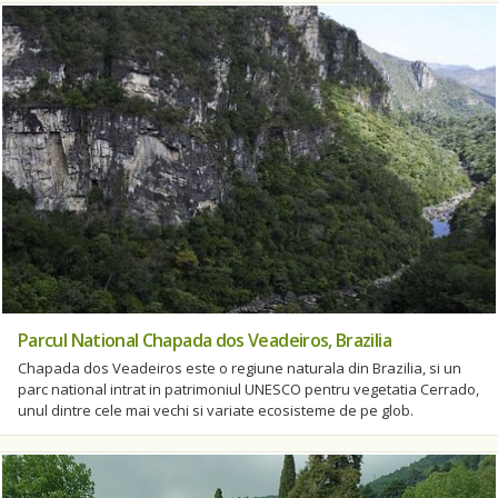
Parcul National Chapada dos Veadeiros, Brazilia
Chapada dos Veadeiros este o regiune naturala din Brazilia, si un
parc national intrat in patrimoniul UNESCO pentru vegetatia Cerrado,
unul dintre cele mai vechi si variate ecosisteme de pe glob.