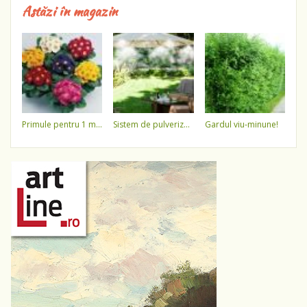
Astăzi în magazin
primule pentru 1 martie 3,5 lei / ghiveci !!!!
sistem de pulverizare a apei
gardul viu-minune!