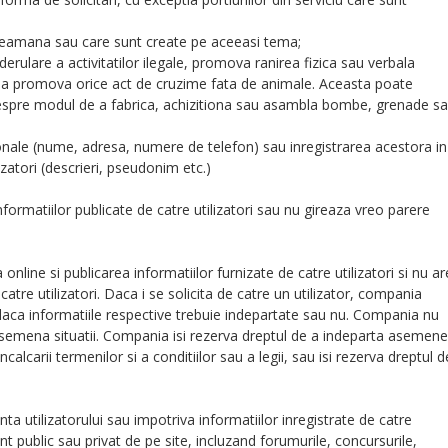
 aseamana sau care sunt create pe aceeasi tema;
rulare a activitatilor ilegale, promova ranirea fizica sau verbala
u a promova orice act de cruzime fata de animale. Aceasta poate
i despre modul de a fabrica, achizitiona sau asambla bombe, grenade s
onale (nume, adresa, numere de telefon) sau inregistrarea acestora in
ilizatori (descrieri, pseudonim etc.)
ormatiilor publicate de catre utilizatori sau nu gireaza vreo parere
nline si publicarea informatiilor furnizate de catre utilizatori si nu ar
catre utilizatori. Daca i se solicita de catre un utilizator, compania
i daca informatiile respective trebuie indepartate sau nu. Compania nu
or asemena situatii. Compania isi rezerva dreptul de a indeparta asemen
incalcarii termenilor si a conditiilor sau a legii, sau isi rezerva dreptul d
a utilizatorului sau impotriva informatiilor inregistrate de catre
t public sau privat de pe site, incluzand forumurile, concursurile,