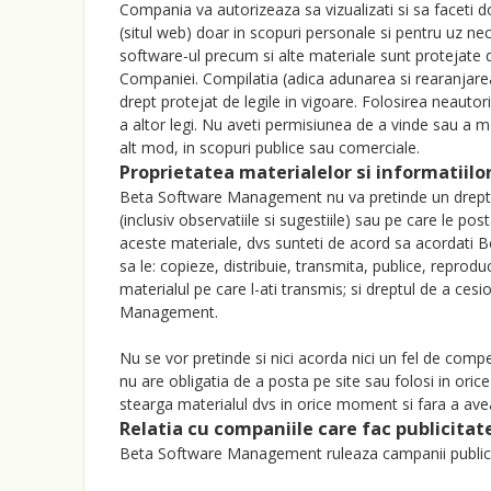
Compania va autorizeaza sa vizualizati si sa faceti 
(situl web) doar in scopuri personale si pentru uz neco
software-ul precum si alte materiale sunt protejate d
Companiei. Compilatia (adica adunarea si rearanjarea
drept protejat de legile in vigoare. Folosirea neautori
a altor legi. Nu aveti permisiunea de a vinde sau a mod
alt mod, in scopuri publice sau comerciale.
Proprietatea materialelor si informatiilo
Beta Software Management nu va pretinde un drept d
(inclusiv observatiile si sugestiile) sau pe care le pos
aceste materiale, dvs sunteti de acord sa acordati 
sa le: copieze, distribuie, transmita, publice, repro
materialul pe care l-ati transmis; si dreptul de a ces
Management.
Nu se vor pretinde si nici acorda nici un fel de compe
nu are obligatia de a posta pe site sau folosi in or
stearga materialul dvs in orice moment si fara a ave
Relatia cu companiile care fac publicitat
Beta Software Management ruleaza campanii publicitar