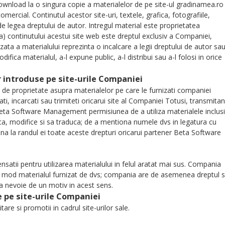
download la o singura copie a materialelor de pe site-ul gradinamea.ro
mercial. Continutul acestor site-uri, textele, grafica, fotografiile,
e legea dreptului de autor. Intregul material este proprietatea
) continutului acestui site web este dreptul exclusiv a Companiei,
zata a materialului reprezinta o incalcare a legii dreptului de autor sa
ifica materialul, a-l expune public, a-l distribui sau a-l folosi in orice
r introduse pe site-urile Companiei
e proprietate asupra materialelor pe care le furnizati companiei
tati, incarcati sau trimiteti oricarui site al Companiei Totusi, transmita
Beta Software Management permisiunea de a utiliza materialele inclus
duca, modifice si sa traduca; de a mentiona numele dvs in legatura cu
iona la randul ei toate aceste drepturi oricarui partener Beta Software
nsatii pentru utilizarea materialului in felul aratat mai sus. Compania
ice mod materialul furnizat de dvs; compania are de asemenea dreptul 
a nevoie de un motiv in acest sens.
e pe site-urile Companiei
e si promotii in cadrul site-urilor sale.