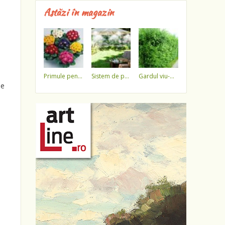
Astăzi în magazin
primule pentru 1 martie 3,5 lei / ghiveci !!!!
sistem de pulverizare a apei
gardul viu-minune!
le