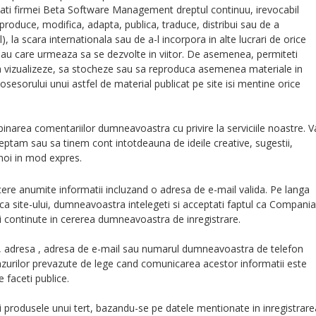
ntati firmei Beta Software Management dreptul continuu, irevocabil
reproduce, modifica, adapta, publica, traduce, distribui sau de a
), la scara internationala sau de a-l incorpora in alte lucrari de orice
au care urmeaza sa se dezvolte in viitor. De asemenea, permiteti
a vizualizeze, sa stocheze sau sa reproduca asemenea materiale in
sesorului unui astfel de material publicat pe site isi mentine orice
pinarea comentariilor dumneavoastra cu privire la serviciile noastre. V
ptam sau sa tinem cont intotdeauna de ideile creative, sugestii,
 noi in mod expres.
 cere anumite informatii incluzand o adresa de e-mail valida. Pe langa
itica site-ului, dumneavoastra intelegeti si acceptati faptul ca Compania
i continute in cererea dumneavoastra de inregistrare.
, adresa , adresa de e-mail sau numarul dumneavoastra de telefon
urilor prevazute de lege cand comunicarea acestor informatii este
e faceti publice.
 si produsele unui tert, bazandu-se pe datele mentionate in inregistrare