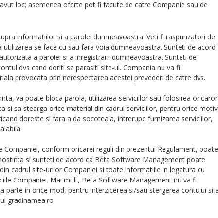
vut loc; asemenea oferte pot fi facute de catre Companie sau de
supra informatiilor si a parolei dumneavoastra. Veti fi raspunzatori de
ca utilizarea se face cu sau fara voia dumneavoastra. Sunteti de acord
autorizata a parolei si a inregistrarii dumneavoastra. Sunteti de
ntul dvs cand doriti sa parasiti site-ul. Compania nu va fi
iala provocata prin nerespectarea acestei prevederi de catre dvs.
, va poate bloca parola, utilizarea serviciilor sau folosirea oricaror
ta si sa stearga orice material din cadrul serviciilor, pentru orice motiv
 doreste si fara a da socoteala, intrerupe furnizarea serviciilor,
alabila.
le Companiei, conform oricarei reguli din prezentul Regulament, poate
a cunostinta si sunteti de acord ca Beta Software Management poate
 cadrul site-urilor Companiei si toate informatiile in legatura cu
erviciile Companiei. Mai mult, Beta Software Management nu va fi
parte in orice mod, pentru interzicerea si/sau stergerea contului si 
diul gradinamea.ro.