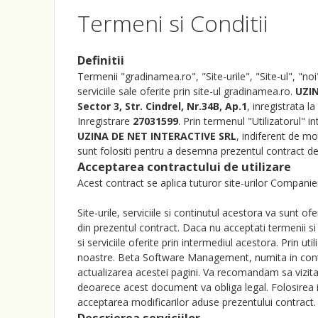
Termeni si Conditii
Definitii
Termenii "gradinamea.ro", "Site-urile", "Site-ul", "n
serviciile sale oferite prin site-ul gradinamea.ro.
UZIN
Sector 3, Str. Cindrel, Nr.34B, Ap.1
, inregistrata l
Inregistrare
27031599
. Prin termenul "Utilizatorul" 
UZINA DE NET INTERACTIVE SRL
, indiferent de mo
sunt folositi pentru a desemna prezentul contract de 
Acceptarea contractului de utilizare
Acest contract se aplica tuturor site-urilor Companiei,
Site-urile, serviciile si continutul acestora va sunt o
din prezentul contract. Daca nu acceptati termenii si 
si serviciile oferite prin intermediul acestora. Prin uti
noastre. Beta Software Management, numita in cont
actualizarea acestei pagini. Va recomandam sa vizitat
deoarece acest document va obliga legal. Folosirea in
acceptarea modificarilor aduse prezentului contract.