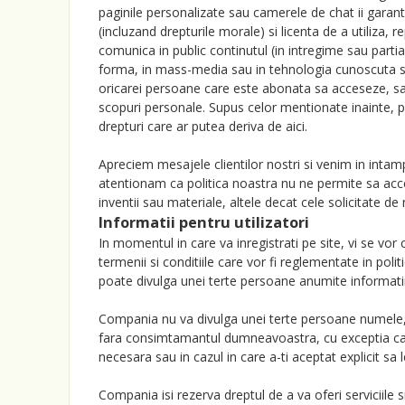
paginile personalizate sau camerele de chat ii gara
(incluzand drepturile morale) si licenta de a utiliza, 
comunica in public continutul (in intregime sau partial
forma, in mass-media sau in tehnologia cunoscuta s
oricarei persoane care este abonata sa acceseze, s
scopuri personale. Supus celor mentionate inainte, po
drepturi care ar putea deriva de aici.
Apreciem mesajele clientilor nostri si venim in intam
atentionam ca politica noastra nu ne permite sa acce
inventii sau materiale, altele decat cele solicitate de
Informatii pentru utilizatori
In momentul in care va inregistrati pe site, vi se vor
termenii si conditiile care vor fi reglementate in pol
poate divulga unei terte persoane anumite informati
Compania nu va divulga unei terte persoane numele
fara consimtamantul dumneavoastra, cu exceptia caz
necesara sau in cazul in care a-ti aceptat explicit sa l
Compania isi rezerva dreptul de a va oferi serviciile