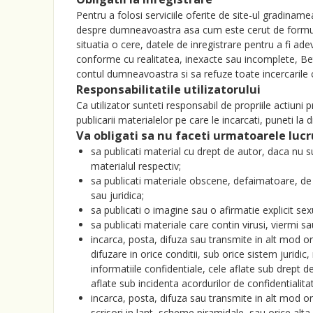
Pentru a folosi serviciile oferite de site-ul gradiname
despre dumneavoastra asa cum este cerut de formularul
situatia o cere, datele de inregistrare pentru a fi ad
conforme cu realitatea, inexacte sau incomplete, B
contul dumneavoastra si sa refuze toate incercarile c
Responsabilitatile utilizatorului
Ca utilizator sunteti responsabil de propriile actiun
publicarii materialelor pe care le incarcati, puneti la
Va obligati sa nu faceti urmatoarele lucru
sa publicati material cu drept de autor, daca nu s
materialul respectiv;
sa publicati materiale obscene, defaimatoare, de 
sau juridica;
sa publicati o imagine sau o afirmatie explicit sex
sa publicati materiale care contin virusi, viermi 
incarca, posta, difuza sau transmite in alt mod or
difuzare in orice conditii, sub orice sistem juridi
informatiile confidentiale, cele aflate sub drept de
aflate sub incidenta acordurilor de confidentialitat
incarca, posta, difuza sau transmite in alt mod or
scrisori in lant, scheme piramidale, sau orice alta 