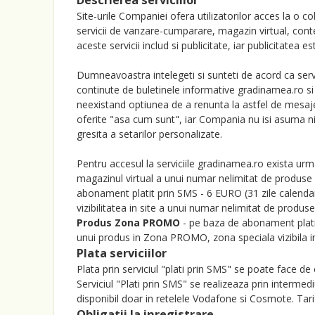
Descrierea serviciilor
Site-urile Companiei ofera utilizatorilor acces la o c
servicii de vanzare-cumparare, magazin virtual, cont
aceste servicii includ si publicitate, iar publicitatea 
Dumneavoastra intelegeti si sunteti de acord ca serv
continute de buletinele informative gradinamea.ro si
neexistand optiunea de a renunta la astfel de mesaje
oferite "asa cum sunt", iar Compania nu isi asuma ni
gresita a setarilor personalizate.
Pentru accesul la serviciile gradinamea.ro exista urma
magazinul virtual a unui numar nelimitat de produse d
abonament platit prin SMS - 6 EURO (31 zile calendar
vizibilitatea in site a unui numar nelimitat de produ
Produs Zona PROMO
- pe baza de abonament plati
unui produs in Zona PROMO, zona speciala vizibila i
Plata serviciilor
Plata prin serviciul "plati prin SMS" se poate face de
Serviciul "Plati prin SMS" se realizeaza prin intermed
disponibil doar in retelele Vodafone si Cosmote. Tari
Obligatii la inregistrare