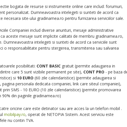
olectie bogata de resurse si instrumente online care includ: forumuri,
ent personalizat. Dumneavoastra intelegeti si sunteti de acord ca
este necesara site-ului gradinamea.ro pentru furnizarea serviciilor sale.
iciile Companiei includ diverse anunturi, mesaje administrative
 ca aceste mesaje sunt implicite calitatii de membru gradinamea.ro,
. Dumneavoastra intelegeti si sunteti de acord ca serviciile sunt
ci o responsabilitate pentru stergerea, transmiterea sau salvarea
toarele posibilitati:
CONT BASIC
gratuit (permite adaugarea in
intre care 5 sunt vizibile permanent pe site),
CONT PRO
- pe baza d
istice) si
10 EURO
(60 zile calendaristice) (permite adaugarea si
se, pagina personala dedicata companiei, link care siteul companiei),
t prin SMS - 10 EURO (10 zile calendaristice) (permite promovarea
n 90% din paginile gradinamea.ro)
 catre oricine care este detinator sau are acces la un telefon mobil .
iul
mobilpay.ro
, operat de NETOPIA Sistem. Acest serviciu este
fele nu contin TVA.