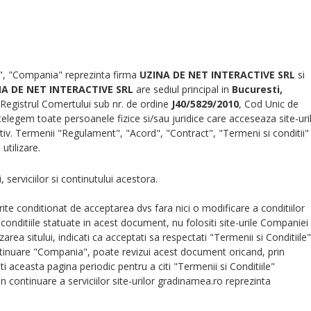
oi", "Compania" reprezinta firma
UZINA DE NET INTERACTIVE SRL
si
A DE NET INTERACTIVE SRL
are sediul principal in
Bucuresti,
a Registrul Comertului sub nr. de ordine
J40/5829/2010
, Cod Unic de
intelegem toate persoanele fizice si/sau juridice care acceseaza site-uri
tiv. Termenii "Regulament", "Acord", "Contract", "Termeni si conditii"
utilizare.
 serviciilor si continutului acestora.
ferite conditionat de acceptarea dvs fara nici o modificare a conditiilor
conditiile statuate in acest document, nu folositi site-urile Companiei
lizarea sitului, indicati ca acceptati sa respectati "Termenii si Conditiile"
inuare "Compania", poate revizui acest document oricand, prin
i aceasta pagina periodic pentru a citi "Termenii si Conditiile"
 continuare a serviciilor site-urilor gradinamea.ro reprezinta