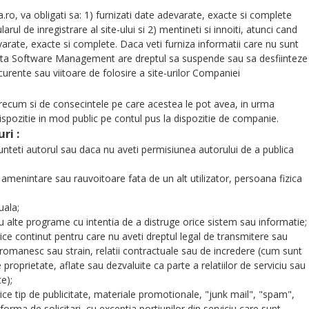
a.ro, va obligati sa: 1) furnizati date adevarate, exacte si complete
 de inregistrare al site-ului si 2) mentineti si innoiti, atunci cand
evarate, exacte si complete. Daca veti furniza informatii care nu sunt
eta Software Management are dreptul sa suspende sau sa desfiinteze
urente sau viitoare de folosire a site-urilor Companiei
i precum si de consecintele pe care acestea le pot avea, in urma
 dispozitie in mod public pe contul pus la dispozitie de companie.
ri :
unteti autorul sau daca nu aveti permisiunea autorului de a publica
amenintare sau rauvoitoare fata de un alt utilizator, persoana fizica
uala;
sau alte programe cu intentia de a distruge orice sistem sau informatie;
ice continut pentru care nu aveti dreptul legal de transmitere sau
c, romanesc sau strain, relatii contractuale sau de incredere (cum sunt
 proprietate, aflate sau dezvaluite ca parte a relatiilor de serviciu sau
e);
ice tip de publicitate, materiale promotionale, "junk mail", "spam",
forma de solicitari, cu exceptia portiunilor din serviciu care sunt