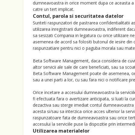
dumneavoastra in orice moment dupa ce aceasta a a
catre un tert implicat.
Contul, parola si securitatea datelor
Sunteti raspunzatori de pastrarea confidentialitatii a
utilizarea inregistrarii dumneavoastra, indiferent da
sa sesizati Compania in legatura cu orice utilizare ne
asemenea de acord sa folositi butonul de iesire din co
raspunzatiare pentru nici o paguba morala sau mater
Beta Software Management, daca considera de cuviinta
altor servicii ale sale de care beneficiati, sau sa scoa
Beta Software Management poate de asemenea, oricand
sau a unei parti a lor, cu sau fara nici o notificare pre
Orice incetare a accesului dumneavoastra la servicii
fi efectuata fara o avertizare anticipata, si luati l
dezactiva sau sterge imediat contul dumneavoastra din
acesta si/sau sa interzica orice acces ulterior la s
raspunzatoare fata de dumneavoastra sau orice terta 
accesului la serviciile puse la dispozitie prin interme
Utilizarea materialelor