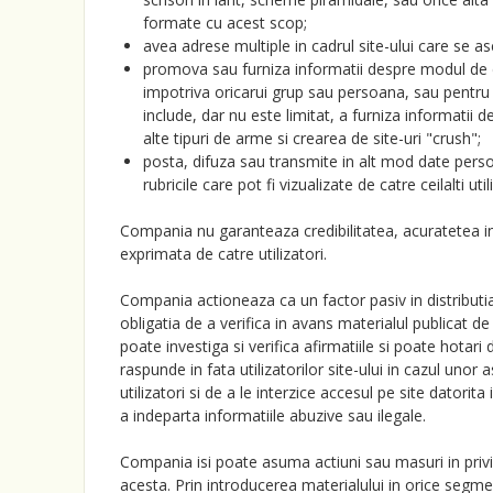
formate cu acest scop;
avea adrese multiple in cadrul site-ului care se
promova sau furniza informatii despre modul de de
impotriva oricarui grup sau persoana, sau pentr
include, dar nu este limitat, a furniza informati
alte tipuri de arme si crearea de site-uri "crush";
posta, difuza sau transmite in alt mod date pers
rubricile care pot fi vizualizate de catre ceilalti ut
Compania nu garanteaza credibilitatea, acuratetea inf
exprimata de catre utilizatori.
Compania actioneaza ca un factor pasiv in distributia o
obligatia de a verifica in avans materialul publicat de 
poate investiga si verifica afirmatiile si poate hotar
raspunde in fata utilizatorilor site-ului in cazul un
utilizatori si de a le interzice accesul pe site datorita 
a indeparta informatiile abuzive sau ilegale.
Compania isi poate asuma actiuni sau masuri in privint
acesta. Prin introducerea materialului in orice segmen