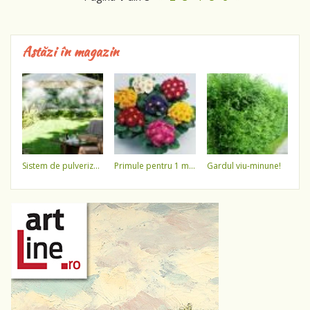
Astăzi în magazin
sistem de pulverizare a apei
primule pentru 1 martie 3,5 lei / ghiveci !!!!
gardul viu-minune!