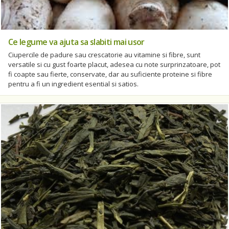
Ce legume va ajuta sa slabiti mai usor
Ciupercile de padure sau crescatorie au vitamine si fibre, sunt
versatile si cu gust foarte placut, adesea cu note surprinzatoare, pot
fi coapte sau fierte, conservate, dar au suficiente proteine si fibre
pentru a fi un ingredient esential si satios.