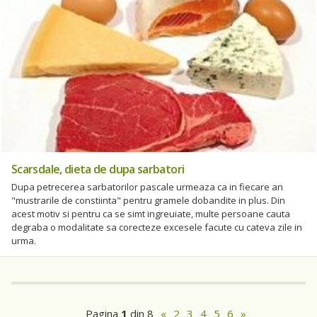
Scarsdale, dieta de dupa sarbatori
Dupa petrecerea sarbatorilor pascale urmeaza ca in fiecare an
"mustrarile de constiinta" pentru gramele dobandite in plus. Din
acest motiv si pentru ca se simt ingreuiate, multe persoane cauta
degraba o modalitate sa corecteze excesele facute cu cateva zile in
urma.
Pagina
1
din 8
«
2
3
4
5
6
»