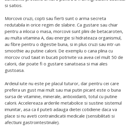
si satios.
Morcovii cruzi, copti sau fierti sunt o arma secreta
redutabila in orice regim de slabire. Ca gustare sau chiar
pentru a inlocui o masa, morcovii sunt plini de betacaroten,
au multa vitamina A, dau energie si hidrateaza organismul,
au fibre pentru o digestie buna, si in plus cruzi sau intr-un
smoothie au putine calorii. De exemplu o cana plina cu
morcov crud taiat in bucati potrivite va avea cel mult 50 de
calorii, dar poate fi o gustare sanatoasa si mai ales
gustoasa.
Ardeiul iute nu este pe placul tuturor, dar pentru cei care
prefera un gust mai mult sau mai putin picant este o buna
sursa de vitamine, minerale, antioxidanti, totul cu putine
calorii. Accelereaza arderile metabolice si sustine sistemul
imunitar, asa ca il puteti adauga dietei cotidiene daca va
place si nu aveti contraindicatii medicale (sensibilitati si
afectiuni gastrointestinale).