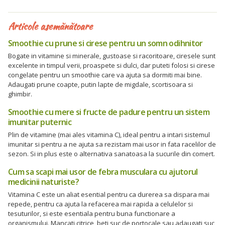
Articole asemănătoare
Smoothie cu prune si cirese pentru un somn odihnitor
Bogate in vitamine si minerale, gustoase si racoritoare, ciresele sunt
excelente in timpul verii, proaspete si dulci, dar puteti folosi si cirese
congelate pentru un smoothie care va ajuta sa dormiti mai bine.
Adaugati prune coapte, putin lapte de migdale, scortisoara si
ghimbir.
Smoothie cu mere si fructe de padure pentru un sistem
imunitar puternic
Plin de vitamine (mai ales vitamina C), ideal pentru a intari sistemul
imunitar si pentru a ne ajuta sa rezistam mai usor in fata racelilor de
sezon. Si in plus este o alternativa sanatoasa la sucurile din comert.
Cum sa scapi mai usor de febra musculara cu ajutorul
medicinii naturiste?
Vitamina C este un aliat esential pentru ca durerea sa dispara mai
repede, pentru ca ajuta la refacerea mai rapida a celulelor si
tesuturilor, si este esentiala pentru buna functionare a
organismului. Mancati citrice, beti suc de portocale sau adaugati suc