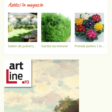
Astăzi în magazin
sistem de pulverizare a apei
gardul viu-minune!
primule pentru 1 martie 3,5 lei / ghiveci !!!!