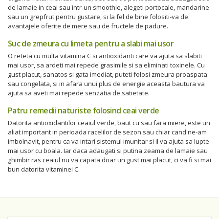
de lamaie in ceai sau intr-un smoothie, alegeti portocale, mandarine
sau un grepfrut pentru gustare, si la fel de bine folositi-va de
avantajele oferite de mere sau de fructele de padure.
Suc de zmeura cu limeta pentru a slabi mai usor
O reteta cu multa vitamina C si antioxidanti care va ajuta sa slabiti
mai usor, sa ardeti mai repede grasimile si sa eliminati toxinele. Cu
gust placut, sanatos si gata imediat, puteti folosi zmeura proaspata
sau congelata, si in afara unui plus de energie aceasta bautura va
ajuta sa aveti mai repede senzatia de satietate.
Patru remedii naturiste folosind ceai verde
Datorita antioxidantilor ceaiul verde, baut cu sau fara miere, este un
aliat important in perioada racelilor de sezon sau chiar cand ne-am
imbolnavit, pentru ca va intari sistemul imunitar si il va ajuta sa lupte
mai usor cu boala. Iar daca adaugati si putina zeama de lamaie sau
ghimbir ras ceaiul nu va capata doar un gust mai placut, ci va fi si mai
bun datorita vitaminei C.