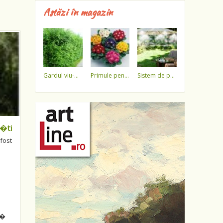
Astăzi în magazin
gardul viu-minune!
primule pentru 1 martie 3,5 lei / ghiveci !!!!
sistem de pulverizare a apei
e�ti
fost
z�