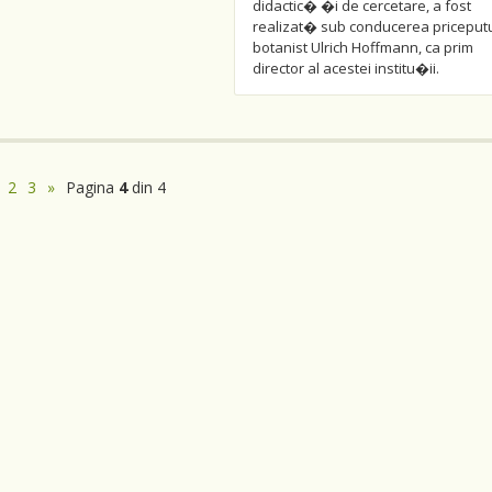
didactic� �i de cercetare, a fost
realizat� sub conducerea priceputu
botanist Ulrich Hoffmann, ca prim
director al acestei institu�ii.
2
3
»
Pagina
4
din 4