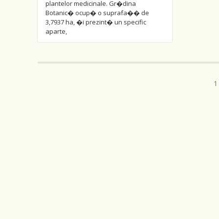
plantelor medicinale. Gr�dina
Botanic� ocup� o suprafa�� de
3,7937 ha, �i prezint� un specific
aparte,
1