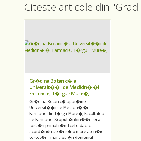
Citeste articole din "Grad
Gr�dina Botanic� a
Universit��ii de Medicin� �i
Farmacie, T�rgu - Mure�,
Gr�dina Botanic� apar�ine
Universit��ii de Medicin� �i
Farmacie din T�rgu-Mure�, Facultatea
de Farmacie. Scopul �nfiin��rii ei a
fost �n primul r�nd cel didactic,
acord�ndu-se �ns� o mare aten�ie
cercet�rii, mai ales �n domeniul