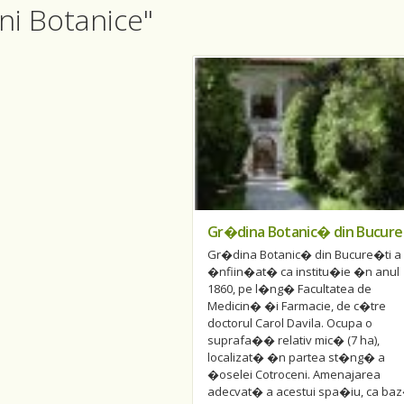
ini Botanice"
Gr�dina Botanic� din Bucur
Gr�dina Botanic� din Bucure�ti a 
�nfiin�at� ca institu�ie �n anul
1860, pe l�ng� Facultatea de
Medicin� �i Farmacie, de c�tre
doctorul Carol Davila. Ocupa o
suprafa�� relativ mic� (7 ha),
localizat� �n partea st�ng� a
�oselei Cotroceni. Amenajarea
adecvat� a acestui spa�iu, ca ba