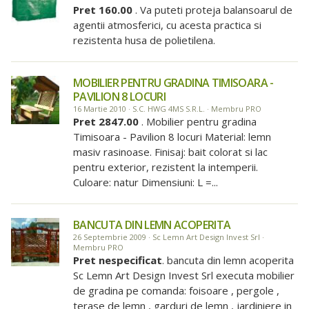
Pret 160.00
. Va puteti proteja balansoarul de
agentii atmosferici, cu acesta practica si
rezistenta husa de polietilena.
MOBILIER PENTRU GRADINA TIMISOARA -
PAVILION 8 LOCURI
16 Martie 2010 · S.C. HWG 4MS S.R.L. · Membru PRO
Pret 2847.00
. Mobilier pentru gradina
Timisoara - Pavilion 8 locuri Material: lemn
masiv rasinoase. Finisaj: bait colorat si lac
pentru exterior, rezistent la intemperii.
Culoare: natur Dimensiuni: L =...
BANCUTA DIN LEMN ACOPERITA
26 Septembrie 2009 · Sc Lemn Art Design Invest Srl ·
Membru PRO
Pret nespecificat
. bancuta din lemn acoperita
Sc Lemn Art Design Invest Srl executa mobilier
de gradina pe comanda: foisoare , pergole ,
terase de lemn , garduri de lemn , jardiniere in