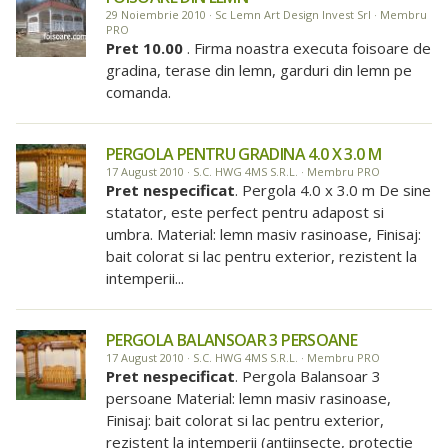
29 Noiembrie 2010 · Sc Lemn Art Design Invest Srl · Membru
PRO
Pret 10.00
. Firma noastra executa foisoare de
gradina, terase din lemn, garduri din lemn pe
comanda.
PERGOLA PENTRU GRADINA 4.0 X 3.0 M
17 August 2010 · S.C. HWG 4MS S.R.L. · Membru PRO
Pret nespecificat
. Pergola 4.0 x 3.0 m De sine
statator, este perfect pentru adapost si
umbra. Material: lemn masiv rasinoase, Finisaj:
bait colorat si lac pentru exterior, rezistent la
intemperii...
PERGOLA BALANSOAR 3 PERSOANE
17 August 2010 · S.C. HWG 4MS S.R.L. · Membru PRO
Pret nespecificat
. Pergola Balansoar 3
persoane Material: lemn masiv rasinoase,
Finisaj: bait colorat si lac pentru exterior,
rezistent la intemperii (antiinsecte, protectie