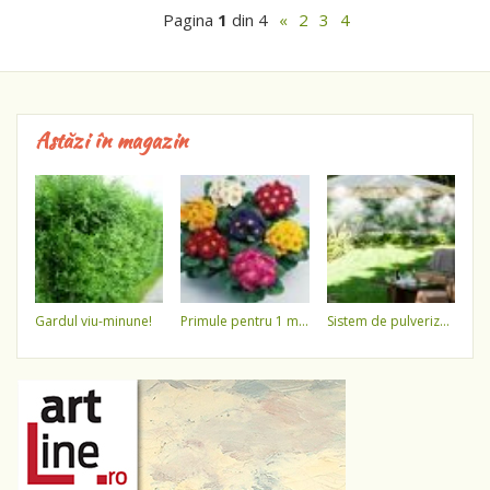
Pagina
1
din 4
«
2
3
4
Astăzi în magazin
gardul viu-minune!
primule pentru 1 martie 3,5 lei / ghiveci !!!!
sistem de pulverizare a apei