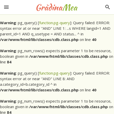
Warning
: pg_query() [
function.pg-query
]: Query failed: ERROR:
syntax error at or near "AND" LINE 1: ...s WHERE langid=1 AND
parent_id=1 AND q_usetype = AND status... ^ in
/var/www/html/lib/classes/cdb.class.php
on line
40
Warning
: pg_num_rows() expects parameter 1 to be resource,
boolean given in
/var/www/html/lib/classes/cdb.class.php
on
line
84
Warning
: pg_query() [
function.pg-query
]: Query failed: ERROR:
syntax error at or near "AND" LINE 8: AND
a.category_id=b.category_id ^ in
/var/www/html/lib/classes/cdb.class.php
on line
40
Warning
: pg_num_rows() expects parameter 1 to be resource,
boolean given in
/var/www/html/lib/classes/cdb.class.php
on
line
84