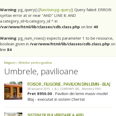
Warning
: pg_query() [
function.pg-query
]: Query failed: ERROR:
syntax error at or near "AND" LINE 8: AND
a.category_id=b.category_id ^ in
/var/www/html/lib/classes/cdb.class.php
on line
40
Warning
: pg_num_rows() expects parameter 1 to be resource,
boolean given in
/var/www/html/lib/classes/cdb.class.php
on
line
84
Magazin
»
Mobilier pentru gradina
Umbrele, pavilioane
FOISOR , FILIGORIE , PAVILION DIN LEMN - BLAJ
28 Ianuarie 2015 · L & L COMPANY SRL · Membru PRO
Pret 8950.00
. Pavilion din lemn masiv model
Blaj - executat in sistem Chertat
SISTEM DE PULVERIZARE A APEI