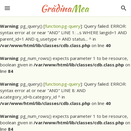
Warning
: pg_query() [
function.pg-query
]: Query failed: ERROR:
syntax error at or near "AND" LINE 1: ...s WHERE langid=1 AND
parent_id=1 AND q_usetype = AND status... ^ in
/var/www/html/lib/classes/cdb.class.php
on line
40
Warning
: pg_num_rows() expects parameter 1 to be resource,
boolean given in
/var/www/html/lib/classes/cdb.class.php
on
line
84
Warning
: pg_query() [
function.pg-query
]: Query failed: ERROR:
syntax error at or near "AND" LINE 8: AND
a.category_id=b.category_id ^ in
/var/www/html/lib/classes/cdb.class.php
on line
40
Warning
: pg_num_rows() expects parameter 1 to be resource,
boolean given in
/var/www/html/lib/classes/cdb.class.php
on
line
84