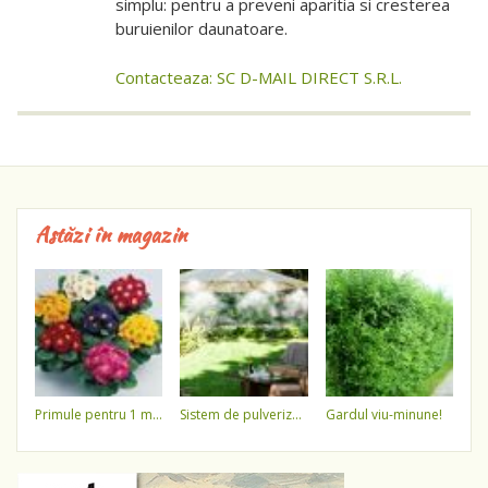
simplu: pentru a preveni aparitia si cresterea
buruienilor daunatoare.
Contacteaza: SC D-MAIL DIRECT S.R.L.
Astăzi în magazin
primule pentru 1 martie 3,5 lei / ghiveci !!!!
sistem de pulverizare a apei
gardul viu-minune!