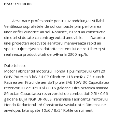
Pret: 11300.00
Aeratoare profesionale pentru uz andelungat si fiabil.
Ventileaza suprafetele de sol compacte prin perforarea
unor orificii cilindrice an sol. Robuste, cu roti an constructie
din otel si dotate cu contragreutati amovibile. Datorita
unei proiectari adecvate aeratorul manevreaza rapid an
spatii str�nse(asta si datorita sistemului de roti libere) si
realizeaza productivitati de p�na la 2300 mp/h.
Date tehnice
Motor Fabricantul motorului Honda Tipul motorului GX120
OHV Puterea 3 kW / 4 CP Cilindree 118 cm� / 7.3 cu.inch
Racirea aer Filtrul de aer daTip ulei SAE 10W-30 Capacitatea
rezervorului de ulei 0.6l / 0.16 galoane Cifra octanica minima
86 octan Capacitatea rezervorului de combustibil 2.5l / 0.66
galoane Bujia NGK BPR6ESTransmisia Fabricantul motorului
Honda Reductorul 1:6 Constructia sasiului otel Dimensiune
anvelopa, fata-spate 10x6 / 8x2" Rotile cu rulmenti