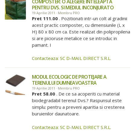
COMPOSTER: O ALEGERE INTELEAPTA
PENTRU DVS. SI MEDIUL INCONJURATO
19 Aprilie 2011 · Membru PRO
Pret 111.00
. Pozitionati intr-un colt al gradinii
acest practic composter, cu dimensiunile (L x
H) 80 x 80 cm ca. Este realizat din polipropilena
si are picioruse metalice ce se introduc in
pamant. I
Contacteaza: SC D-MAIL DIRECT S.R.L.
MODUL ECOLOGIC DE PROTEJARE A
TERENULUI DUMNEAVOASTRA
19 Aprilie 2011 · Membru PRO
Pret 58.00
. De ce sa acoperiti cu material
biodegradabil terenul Dvs.? Raspunsul este
simplu: pentru a preveni aparitia si cresterea
buruienilor daunatoare.
Contacteaza: SC D-MAIL DIRECT S.R.L.