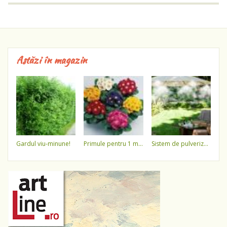
Astăzi în magazin
gardul viu-minune!
primule pentru 1 martie 3,5 lei / ghiveci !!!!
sistem de pulverizare a apei