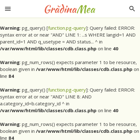
Warning
: pg_query() [
function.pg-query
]: Query failed: ERROR:
syntax error at or near "AND" LINE 1: ...s WHERE langid=1 AND
parent_id=1 AND q_usetype = AND status... ^ in
/var/www/html/lib/classes/cdb.class.php
on line
40
Warning
: pg_num_rows() expects parameter 1 to be resource,
boolean given in
/var/www/html/lib/classes/cdb.class.php
on
line
84
Warning
: pg_query() [
function.pg-query
]: Query failed: ERROR:
syntax error at or near "AND" LINE 8: AND
a.category_id=b.category_id ^ in
/var/www/html/lib/classes/cdb.class.php
on line
40
Warning
: pg_num_rows() expects parameter 1 to be resource,
boolean given in
/var/www/html/lib/classes/cdb.class.php
on
line
84