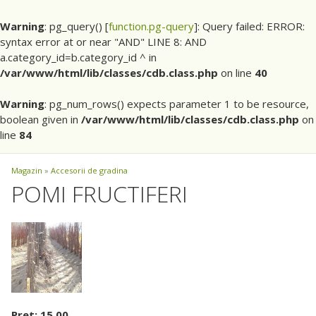
Warning
: pg_query() [
function.pg-query
]: Query failed: ERROR:
syntax error at or near "AND" LINE 8: AND
a.category_id=b.category_id ^ in
/var/www/html/lib/classes/cdb.class.php
on line
40
Warning
: pg_num_rows() expects parameter 1 to be resource,
boolean given in
/var/www/html/lib/classes/cdb.class.php
on
line
84
Magazin
»
Accesorii de gradina
POMI FRUCTIFERI
Pret: 15.00