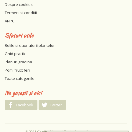
Despre cookies
Termeni si conditii
ANPC
Sfaturi utile
Bolile si daunatorii plantelor
Ghid practic
Planuri gradina
Pomi fructiferi
Toate categoriile
Ne gasesti si aici
Facebook
Twitter
© 2015 GradinaMea.ro / Toate drepturile rezervate