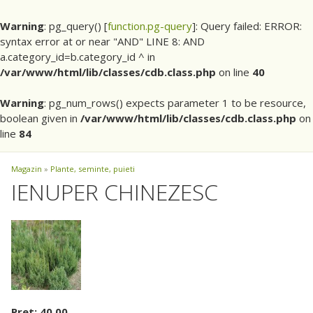
Warning
: pg_query() [
function.pg-query
]: Query failed: ERROR:
syntax error at or near "AND" LINE 8: AND
a.category_id=b.category_id ^ in
/var/www/html/lib/classes/cdb.class.php
on line
40
Warning
: pg_num_rows() expects parameter 1 to be resource,
boolean given in
/var/www/html/lib/classes/cdb.class.php
on
line
84
Magazin
»
Plante, seminte, puieti
IENUPER CHINEZESC
Pret: 40.00