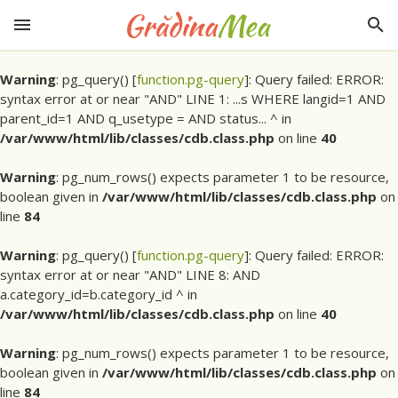
Warning
: pg_query() [
function.pg-query
]: Query failed: ERROR:
syntax error at or near "AND" LINE 1: ...s WHERE langid=1 AND
parent_id=1 AND q_usetype = AND status... ^ in
/var/www/html/lib/classes/cdb.class.php
on line
40
Warning
: pg_num_rows() expects parameter 1 to be resource,
boolean given in
/var/www/html/lib/classes/cdb.class.php
on
line
84
Warning
: pg_query() [
function.pg-query
]: Query failed: ERROR:
syntax error at or near "AND" LINE 8: AND
a.category_id=b.category_id ^ in
/var/www/html/lib/classes/cdb.class.php
on line
40
Warning
: pg_num_rows() expects parameter 1 to be resource,
boolean given in
/var/www/html/lib/classes/cdb.class.php
on
line
84