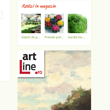
Astăzi în magazin
sistem de pulverizare a apei
primule pentru 1 martie 3,5 lei / ghiveci !!!!
gardul viu-minune!