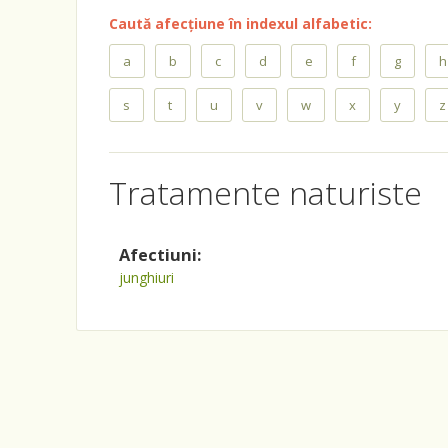
Caută afecțiune în indexul alfabetic:
a
b
c
d
e
f
g
h
s
t
u
v
w
x
y
z
Tratamente naturiste
Afectiuni:
junghiuri