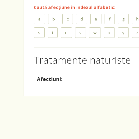
Caută afecțiune în indexul alfabetic:
a
b
c
d
e
f
g
h
s
t
u
v
w
x
y
z
Tratamente naturiste
Afectiuni: