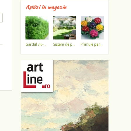
Astăzi în magazin
gardul viu-minune!
sistem de pulverizare a apei
primule pentru 1 martie 3,5 lei / ghiveci !!!!