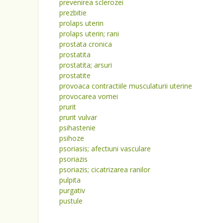
prevenirea sclerozei
prezbitie
prolaps uterin
prolaps uterin; rani
prostata cronica
prostatita
prostatita; arsuri
prostatite
provoaca contractiile musculaturii uterine
provocarea vomei
prurit
prurit vulvar
psihastenie
psihoze
psoriasis; afectiuni vasculare
psoriazis
psoriazis; cicatrizarea ranilor
pulpita
purgativ
pustule