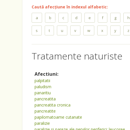
Caută afecțiune în indexul alfabetic:
a
b
c
d
e
f
g
h
s
t
u
v
w
x
y
z
Tratamente naturiste
Afectiuni:
palpitatii
paludism
panaritiu
pancreatita
pancreatita cronica
pancreatite
papilomatoame cutanate
paralizie
paralizie si pareze ale nervilor periferici; leucoree