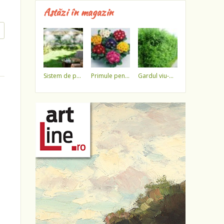
Astăzi în magazin
sistem de pulverizare a apei
primule pentru 1 martie 3,5 lei / ghiveci !!!!
gardul viu-minune!