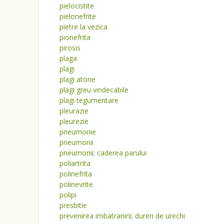
pielocistite
pielonefrite
pietre la vezica
pionefrita
pirosis
plaga
plagi
plagi atone
plagi greu vindecabile
plagi tegumentare
pleurazie
pleurezie
pneumonie
pneumonii
pneumonii; caderea parului
poliartrita
polinefrita
polinevrite
polipi
presbitie
prevenirea imbatranirii; dureri de urechi