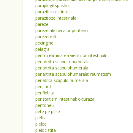
paraplegii spastice
paraziti intestinali
parazitoze intestinale
pareze
pareze ale nervilor periferici
parezetezii
pecingine
pelagra
pentru eliminarea viermilor intestinali
periartrita scapulo-humerala
periartrita scapulohumerala
periartrita scapulohumerala; reumatism
periatrita scapulo humerala
pericard
periflebita
peristaltism intestinal; oxiuraza
peritoneu
pete pe piele
pielita
pielite
pielocistita