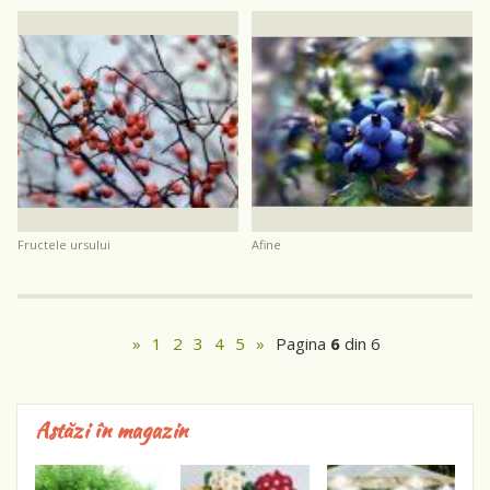
fructele ursului
afine
»
1
2
3
4
5
»
Pagina
6
din 6
Astăzi în magazin