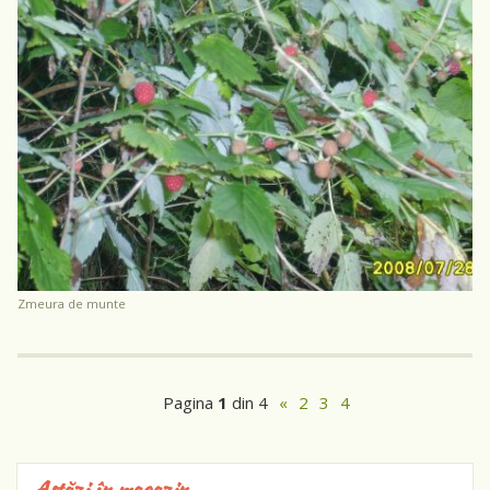
zmeura de munte
Pagina
1
din 4
«
2
3
4
Astăzi în magazin