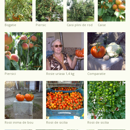
bogatie
piersic
caisi plini de rod
caise
piersici
rosie uriasa 1,4 kg
comparatie
rosii inima de bou
rosii de sicilia
rosii de sicilia