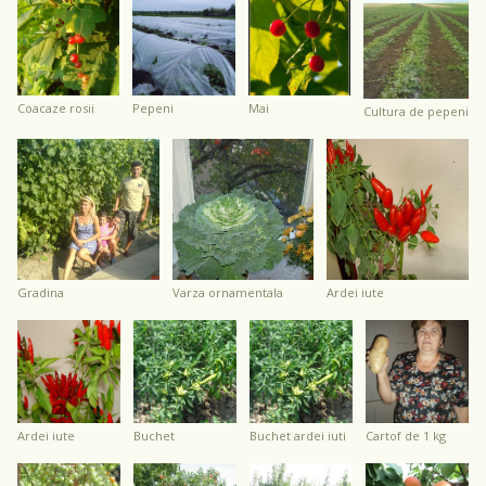
coacaze rosii
pepeni
mai
cultura de pepeni
gradina
varza ornamentala
ardei iute
ardei iute
buchet
buchet ardei iuti
cartof de 1 kg