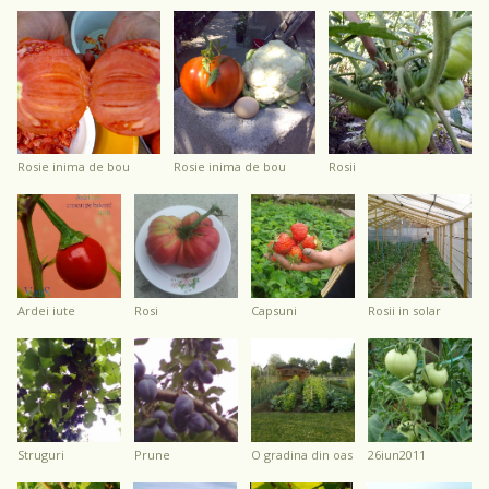
rosie inima de bou
rosie inima de bou
rosii
ardei iute
rosi
capsuni
rosii in solar
struguri
prune
o gradina din oas
26iun2011