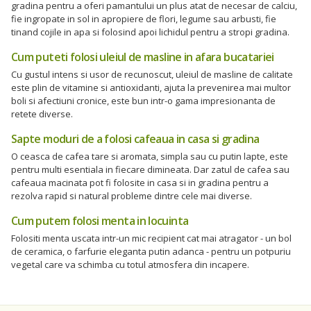
gradina pentru a oferi pamantului un plus atat de necesar de calciu,
fie ingropate in sol in apropiere de flori, legume sau arbusti, fie
tinand cojile in apa si folosind apoi lichidul pentru a stropi gradina.
Cum puteti folosi uleiul de masline in afara bucatariei
Cu gustul intens si usor de recunoscut, uleiul de masline de calitate
este plin de vitamine si antioxidanti, ajuta la prevenirea mai multor
boli si afectiuni cronice, este bun intr-o gama impresionanta de
retete diverse.
Sapte moduri de a folosi cafeaua in casa si gradina
O ceasca de cafea tare si aromata, simpla sau cu putin lapte, este
pentru multi esentiala in fiecare dimineata. Dar zatul de cafea sau
cafeaua macinata pot fi folosite in casa si in gradina pentru a
rezolva rapid si natural probleme dintre cele mai diverse.
Cum putem folosi menta in locuinta
Folositi menta uscata intr-un mic recipient cat mai atragator - un bol
de ceramica, o farfurie eleganta putin adanca - pentru un potpuriu
vegetal care va schimba cu totul atmosfera din incapere.