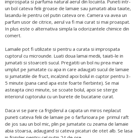
improspata si parfuma natural aerul din locuinta. Puneti intr-
un bol cateva felii groase de lamaie sau jumatati abia taiate,
lasandu-le pentru cel putin cateva ore. Camera va avea un
parfum usor de citrice, aerul va fi mai curat si mai proaspat.
In plus este o alternativa simpla la odorizantele chimice din
comert.
Lamaile pot fi utilizate si pentru a curata si improspata
cuptorul cu microunde. Luati doua lamai medii, taiati-le in
jumatati si stoarceti sucul. Pregatiti un bol nu prea mare
umplut pe jumatate cu apa in care adaugati sucul de lamaie
si jumatatile de fruct, incalzind apoi bolul in cuptor pentru 3-
5 minute (pana cand apa este foarte fierbinte). Se mai
asteapta cinci minute, se scoate bolul, apoi se sterge
interiorul cuptorului cu un burete de bucatarie curat.
Daca vi se pare ca frigiderul a capata un miros neplacut
puneti cateva felii de lamaie pe o farfurioara pe primul raft
de jos sau un bol mic, plin pe jumatate cu zeama de lamaie
abia stoarsa, adaugand si cateva picaturi de otet alb. Se lasa
in frigider pentru cel putin 24 de ore.