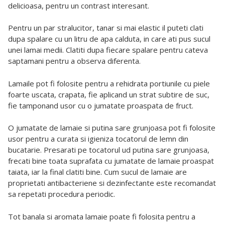
delicioasa, pentru un contrast interesant.
Pentru un par stralucitor, tanar si mai elastic il puteti clati
dupa spalare cu un litru de apa calduta, in care ati pus sucul
unei lamai medii. Clatiti dupa fiecare spalare pentru cateva
saptamani pentru a observa diferenta.
Lamaile pot fi folosite pentru a rehidrata portiunile cu piele
foarte uscata, crapata, fie aplicand un strat subtire de suc,
fie tamponand usor cu o jumatate proaspata de fruct.
O jumatate de lamaie si putina sare grunjoasa pot fi folosite
usor pentru a curata si igieniza tocatorul de lemn din
bucatarie. Presarati pe tocatorul ud putina sare grunjoasa,
frecati bine toata suprafata cu jumatate de lamaie proaspat
taiata, iar la final clatiti bine. Cum sucul de lamaie are
proprietati antibacteriene si dezinfectante este recomandat
sa repetati procedura periodic.
Tot banala si aromata lamaie poate fi folosita pentru a