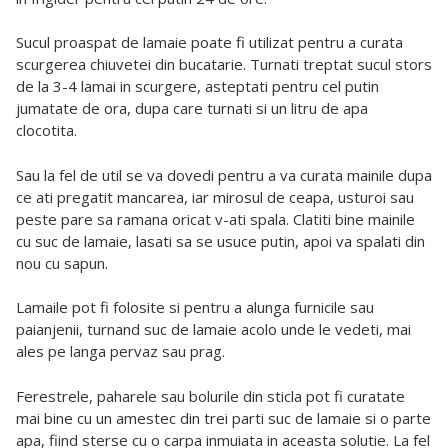
Sucul proaspat de lamaie poate fi utilizat pentru a curata
scurgerea chiuvetei din bucatarie. Turnati treptat sucul stors
de la 3-4 lamai in scurgere, asteptati pentru cel putin
jumatate de ora, dupa care turnati si un litru de apa
clocotita.
Sau la fel de util se va dovedi pentru a va curata mainile dupa
ce ati pregatit mancarea, iar mirosul de ceapa, usturoi sau
peste pare sa ramana oricat v-ati spala. Clatiti bine mainile
cu suc de lamaie, lasati sa se usuce putin, apoi va spalati din
nou cu sapun.
Lamaile pot fi folosite si pentru a alunga furnicile sau
paianjenii, turnand suc de lamaie acolo unde le vedeti, mai
ales pe langa pervaz sau prag.
Ferestrele, paharele sau bolurile din sticla pot fi curatate
mai bine cu un amestec din trei parti suc de lamaie si o parte
apa, fiind sterse cu o carpa inmuiata in aceasta solutie. La fel