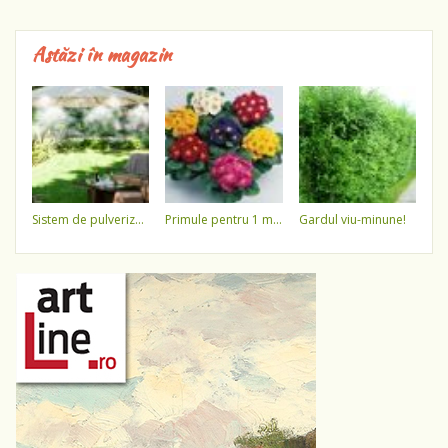
Astăzi în magazin
sistem de pulverizare a apei
primule pentru 1 martie 3,5 lei / ghiveci !!!!
gardul viu-minune!