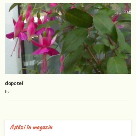
clopotei
fs
Astăzi în magazin