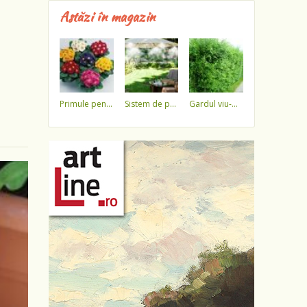
Astăzi în magazin
primule pentru 1 martie 3,5 lei / ghiveci !!!!
sistem de pulverizare a apei
gardul viu-minune!