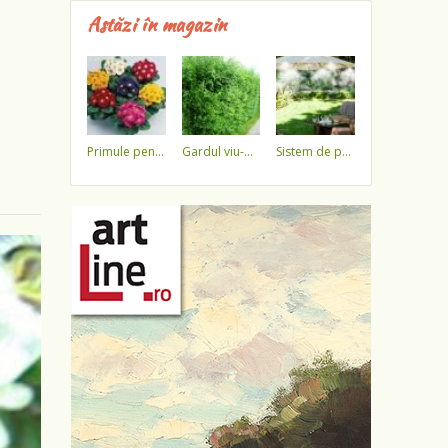
Astăzi în magazin
primule pentru 1 martie 3,5 lei / ghiveci !!!!
gardul viu-minune!
sistem de pulverizare a apei