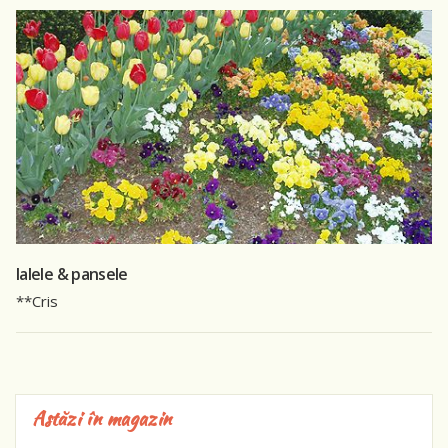
lalele & pansele
**Cris
Astăzi în magazin