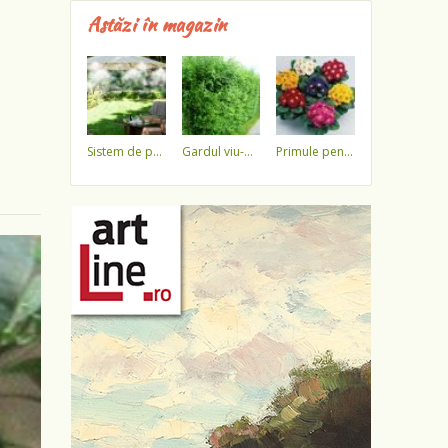
Astăzi în magazin
sistem de pulverizare a apei
gardul viu-minune!
primule pentru 1 martie 3,5 lei / ghiveci !!!!