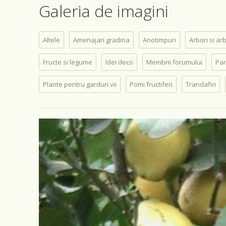
Galeria de imagini
Altele
Amenajari gradina
Anotimpuri
Arbori si ar
Fructe si legume
Idei deco
Membrii forumului
Par
Plante pentru garduri vii
Pomi fructiferi
Trandafiri