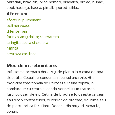
baradau, brad alb, brad nemes, bradaica, bread, buhaci,
cepi, haciuga, hasca, pin alb, porod, sihla.,
Afectiuni:
afectiuni pulmonare
boli nervoase
diferite rani
faringo amigdalita; reumatism
laringita acuta si cronica
nefrita
nevroza cardiaca
Mod de intrebuintare:
Infuzie: se prepara din 2-5 g de planta la o cana de apa
clocotita. Ceaiul se consuma in cursul unei zile. �n
medicina traditionala se utilizeaza rasina topita, in
combinatie cu ceara si coada soricelului in tratarea
furunculozei, de ex. Cetina de brad se foloseste ca ceai
sau sirop contra tusei, durerilor de stomac, de inima sau
de piept, ori ca fortifiant. Decoct: din muguri, scoarta,
conuri.