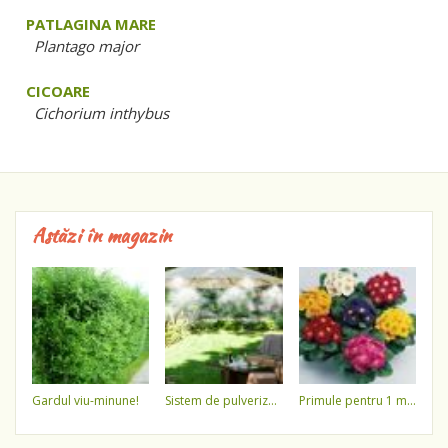
PATLAGINA MARE
Plantago major
CICOARE
Cichorium inthybus
Astăzi în magazin
gardul viu-minune!
sistem de pulverizare a apei
primule pentru 1 martie 3,5 lei / ghiveci !!!!