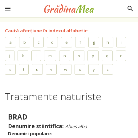
Caută afecțiune în indexul alfabetic:
a
b
c
d
e
f
g
h
i
j
k
l
m
n
o
p
q
r
s
t
u
v
w
x
y
z
Tratamente naturiste
BRAD
Denumire stiintifica:
Abies alba
Denumiri populare: