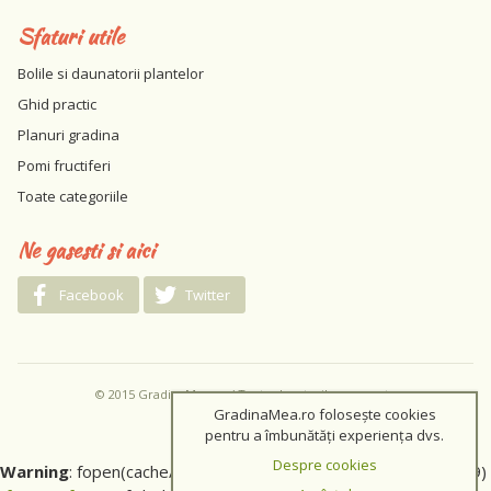
Sfaturi utile
Bolile si daunatorii plantelor
Ghid practic
Planuri gradina
Pomi fructiferi
Toate categoriile
Ne gasesti si aici
Facebook
Twitter
© 2015 GradinaMea.ro / Toate drepturile rezervate
GradinaMea.ro folosește cookies
pentru a îmbunătăți experiența dvs.
Despre cookies
Warning
: fopen(cache/9e153ea2c08fce917deb848de3592399)