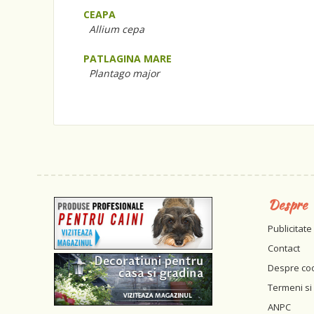
CEAPA
Allium cepa
PATLAGINA MARE
Plantago major
Despre
Publicitate
Contact
Despre co
Termeni si 
ANPC