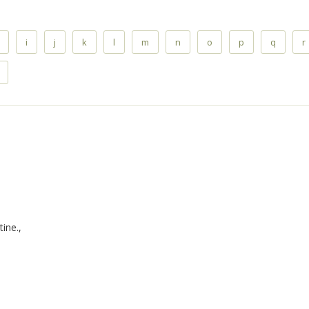
i
j
k
l
m
n
o
p
q
r
ine.,