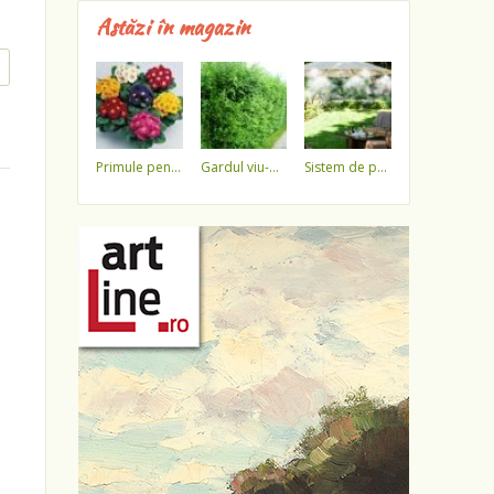
Astăzi în magazin
primule pentru 1 martie 3,5 lei / ghiveci !!!!
gardul viu-minune!
sistem de pulverizare a apei