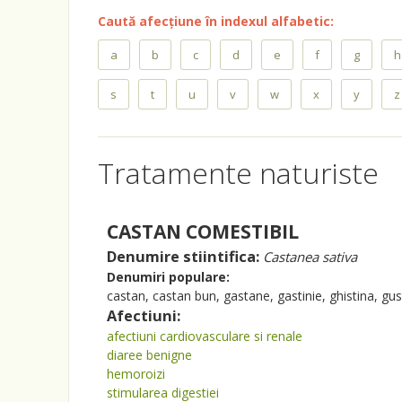
Caută afecțiune în indexul alfabetic:
a
b
c
d
e
f
g
h
s
t
u
v
w
x
y
z
Tratamente naturiste
CASTAN COMESTIBIL
Denumire stiintifica:
Castanea sativa
Denumiri populare:
castan, castan bun, gastane, gastinie, ghistina, gust
Afectiuni:
afectiuni cardiovasculare si renale
diaree benigne
hemoroizi
stimularea digestiei