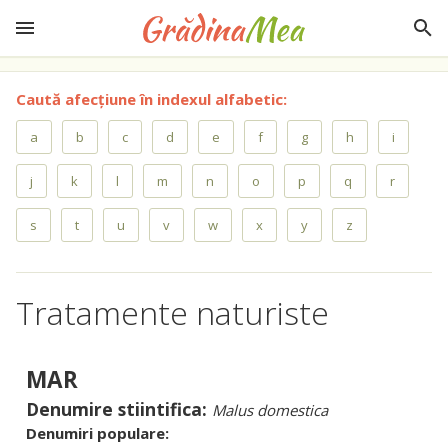
Caută afecțiune în indexul alfabetic:
a
b
c
d
e
f
g
h
i
j
k
l
m
n
o
p
q
r
s
t
u
v
w
x
y
z
Tratamente naturiste
MAR
Denumire stiintifica:
Malus domestica
Denumiri populare: