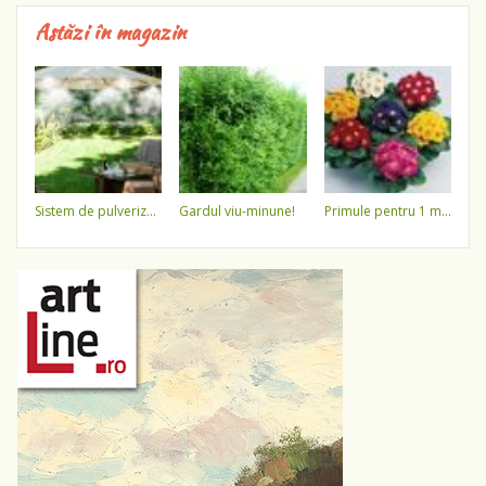
Astăzi în magazin
sistem de pulverizare a apei
gardul viu-minune!
primule pentru 1 martie 3,5 lei / ghiveci !!!!