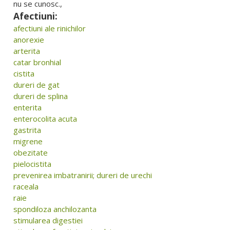
nu se cunosc.,
Afectiuni:
afectiuni ale rinichilor
anorexie
arterita
catar bronhial
cistita
dureri de gat
dureri de splina
enterita
enterocolita acuta
gastrita
migrene
obezitate
pielocistita
prevenirea imbatranirii; dureri de urechi
raceala
raie
spondiloza anchilozanta
stimularea digestiei