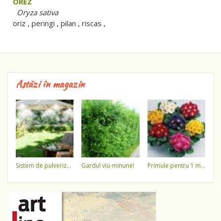
OREZ
Oryza sativa
oriz , peringi , pilan , riscas ,
Astăzi în magazin
sistem de pulverizare a apei
gardul viu-minune!
primule pentru 1 martie 3,5 lei / ghiveci !!!!