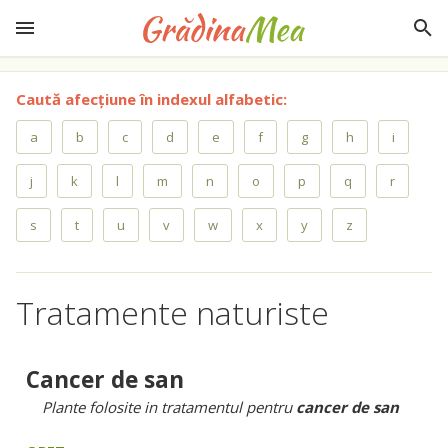
Caută afecțiune în indexul alfabetic:
a
b
c
d
e
f
g
h
i
j
k
l
m
n
o
p
q
r
s
t
u
v
w
x
y
z
Tratamente naturiste
Cancer de san
Plante folosite in tratamentul pentru
cancer de san