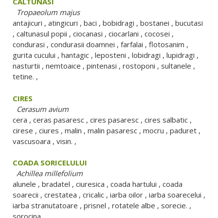
CALTUNASI
Tropaeolum majus
antajicuri , atingicuri , baci , bobidragi , bostanei , bucutasi
, caltunasul popii , ciocanasi , ciocarlani , cocosei ,
condurasi , condurasii doamnei , farfalai , flotosanim ,
gurita cucului , hantagic , leposteni , lobidragi , lupidragi ,
nasturtii , nemtoaice , pintenasi , rostoponi , sultanele ,
tetine. ,
CIRES
Cerasum avium
cera , ceras pasaresc , cires pasaresc , cires salbatic ,
cirese , ciures , malin , malin pasaresc , mocru , paduret ,
vascusoara , visin. ,
COADA SORICELULUI
Achillea millefolium
alunele , bradatel , ciuresica , coada hartului , coada
soarecii , crestatea , cricalic , iarba oilor , iarba soarecelui ,
iarba stranutatoare , prisnel , rotatele albe , sorecie. ,
sorocina ,