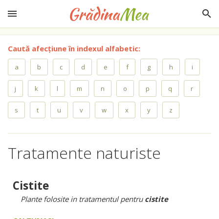
Caută afecțiune în indexul alfabetic:
a
b
c
d
e
f
g
h
i
j
k
l
m
n
o
p
q
r
s
t
u
v
w
x
y
z
Tratamente naturiste
Cistite
Plante folosite in tratamentul pentru
cistite