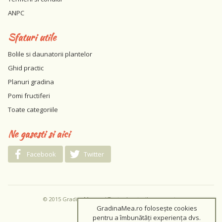
ANPC
Sfaturi utile
Bolile si daunatorii plantelor
Ghid practic
Planuri gradina
Pomi fructiferi
Toate categoriile
Ne gasesti si aici
Facebook
Twitter
© 2015 GradinaMea.ro / Toate drepturile rezervate
GradinaMea.ro folosește cookies
pentru a îmbunătăți experiența dvs.