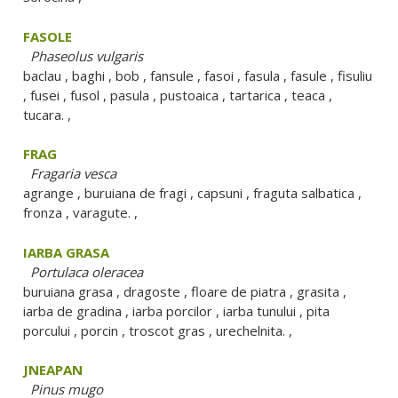
FASOLE
Phaseolus vulgaris
baclau , baghi , bob , fansule , fasoi , fasula , fasule , fisuliu
, fusei , fusol , pasula , pustoaica , tartarica , teaca ,
tucara. ,
FRAG
Fragaria vesca
agrange , buruiana de fragi , capsuni , fraguta salbatica ,
fronza , varagute. ,
IARBA GRASA
Portulaca oleracea
buruiana grasa , dragoste , floare de piatra , grasita ,
iarba de gradina , iarba porcilor , iarba tunului , pita
porcului , porcin , troscot gras , urechelnita. ,
JNEAPAN
Pinus mugo