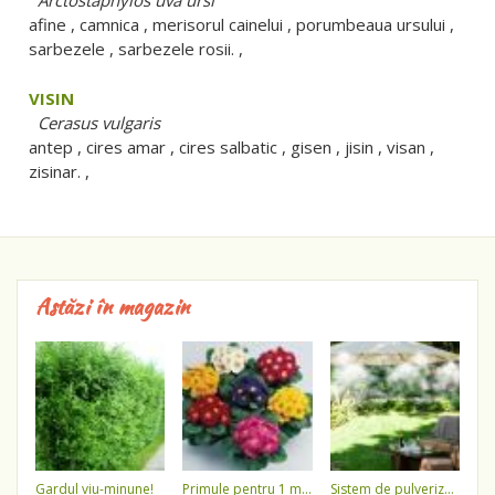
Arctostaphylos uva ursi
afine , camnica , merisorul cainelui , porumbeaua ursului ,
sarbezele , sarbezele rosii. ,
VISIN
Cerasus vulgaris
antep , cires amar , cires salbatic , gisen , jisin , visan ,
zisinar. ,
Astăzi în magazin
gardul viu-minune!
primule pentru 1 martie 3,5 lei / ghiveci !!!!
sistem de pulverizare a apei