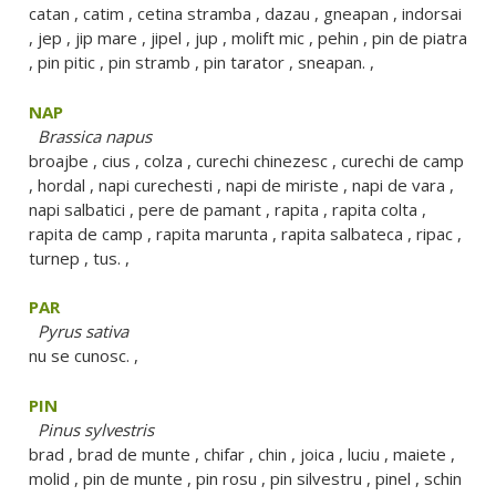
catan , catim , cetina stramba , dazau , gneapan , indorsai
, jep , jip mare , jipel , jup , molift mic , pehin , pin de piatra
, pin pitic , pin stramb , pin tarator , sneapan. ,
NAP
Brassica napus
broajbe , cius , colza , curechi chinezesc , curechi de camp
, hordal , napi curechesti , napi de miriste , napi de vara ,
napi salbatici , pere de pamant , rapita , rapita colta ,
rapita de camp , rapita marunta , rapita salbateca , ripac ,
turnep , tus. ,
PAR
Pyrus sativa
nu se cunosc. ,
PIN
Pinus sylvestris
brad , brad de munte , chifar , chin , joica , luciu , maiete ,
molid , pin de munte , pin rosu , pin silvestru , pinel , schin