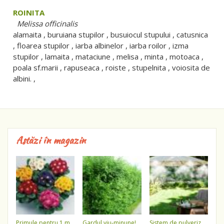
ROINITA
Melissa officinalis
alamaita , buruiana stupilor , busuiocul stupului , catusnica
, floarea stupilor , iarba albinelor , iarba roilor , izma
stupilor , lamaita , mataciune , melisa , minta , motoaca ,
poala sf.marii , rapuseaca , roiste , stupelnita , voiosita de
albini. ,
Astăzi în magazin
primule pentru 1 martie 3,5 lei / ghiveci !!!!
gardul viu-minune!
sistem de pulverizare a apei