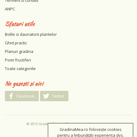
Termeni si conditii
ANPC
Sfaturi utile
Bolile si daunatorii plantelor
Ghid practic
Planuri gradina
Pomi fructiferi
Toate categoriile
Ne gasesti si aici
Facebook
Twitter
© 2015 GradinaMea.ro / Toate drepturile rezervate
GradinaMea.ro folosește cookies
pentru a îmbunătăți experiența dvs.