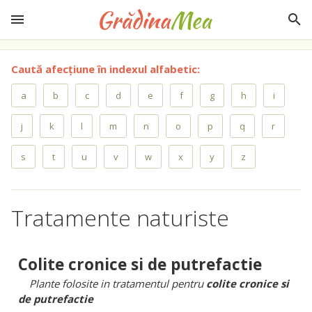
Caută afecțiune în indexul alfabetic:
a
b
c
d
e
f
g
h
i
j
k
l
m
n
o
p
q
r
s
t
u
v
w
x
y
z
Tratamente naturiste
Colite cronice si de putrefactie
Plante folosite in tratamentul pentru
colite cronice si
de putrefactie