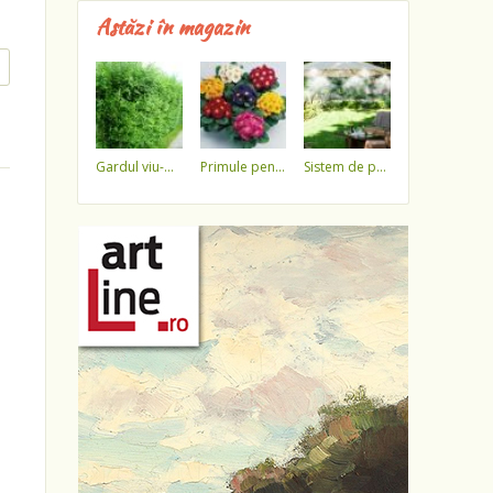
Astăzi în magazin
gardul viu-minune!
primule pentru 1 martie 3,5 lei / ghiveci !!!!
sistem de pulverizare a apei