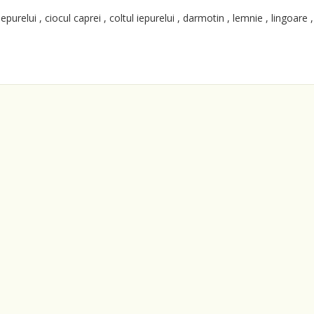
iepurelui , ciocul caprei , coltul iepurelui , darmotin , lemnie , lingoare ,