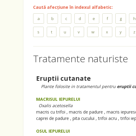
Caută afecțiune în indexul alfabetic:
a
b
c
d
e
f
g
h
s
t
u
v
w
x
y
z
Tratamente naturiste
Eruptii cutanate
Plante folosite in tratamentul pentru
eruptii c
MACRISUL IEPURELUI
Oxalis acetosella
macris cu trifoi , macris de padure , macris iepures
caprei de padure , pita cucului , trifoi acru , trifoi ie
OSUL IEPURELUI