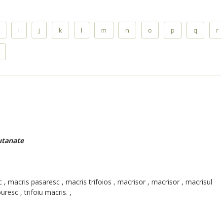
i
j
k
l
m
n
o
p
q
r
utanate
c , macris pasaresc , macris trifoios , macrisor , macrisor , macrisul
puresc , trifoiu macris. ,