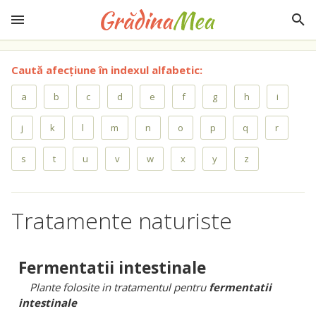
Caută afecțiune în indexul alfabetic:
a
b
c
d
e
f
g
h
i
j
k
l
m
n
o
p
q
r
s
t
u
v
w
x
y
z
Tratamente naturiste
Fermentatii intestinale
Plante folosite in tratamentul pentru
fermentatii
intestinale