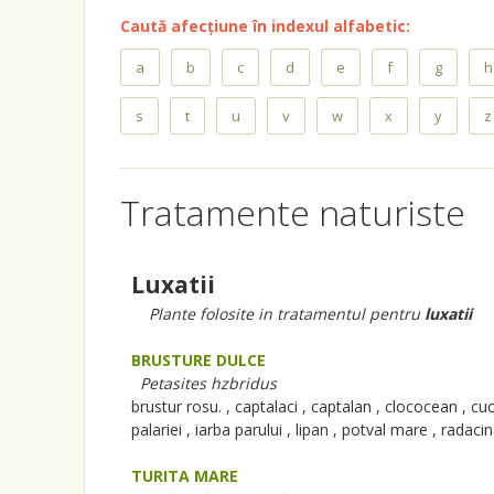
Caută afecțiune în indexul alfabetic:
a
b
c
d
e
f
g
h
s
t
u
v
w
x
y
z
Tratamente naturiste
Luxatii
Plante folosite in tratamentul pentru
luxatii
BRUSTURE DULCE
Petasites hzbridus
brustur rosu. , captalaci , captalan , clococean , cu
palariei , iarba parului , lipan , potval mare , radac
TURITA MARE