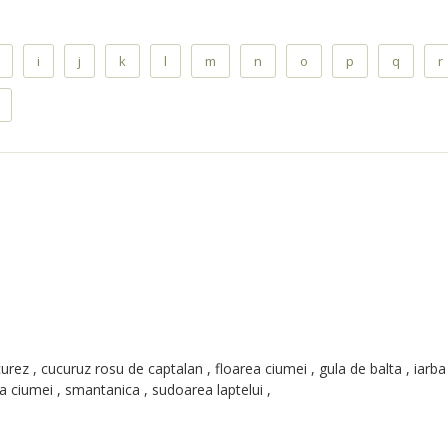
i
j
k
l
m
n
o
p
q
r
curez , cucuruz rosu de captalan , floarea ciumei , gula de balta , iarba
ina ciumei , smantanica , sudoarea laptelui ,