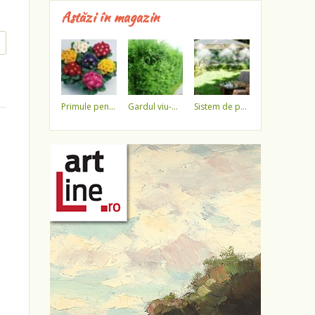
Astăzi în magazin
primule pentru 1 martie 3,5 lei / ghiveci !!!!
gardul viu-minune!
sistem de pulverizare a apei