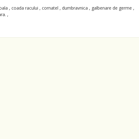
poala , coada racului , cornatel , dumbravnica , galbenare de germe ,
ra. ,