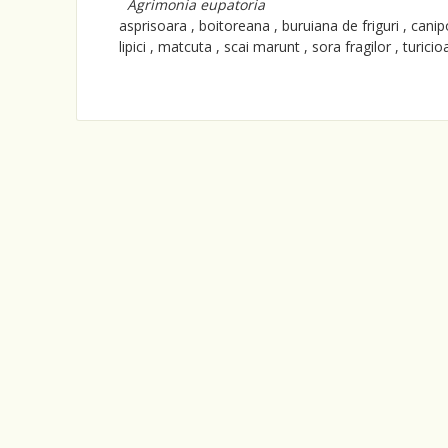
Agrimonia eupatoria
asprisoara , boitoreana , buruiana de friguri , cani
lipici , matcuta , scai marunt , sora fragilor , turicioa