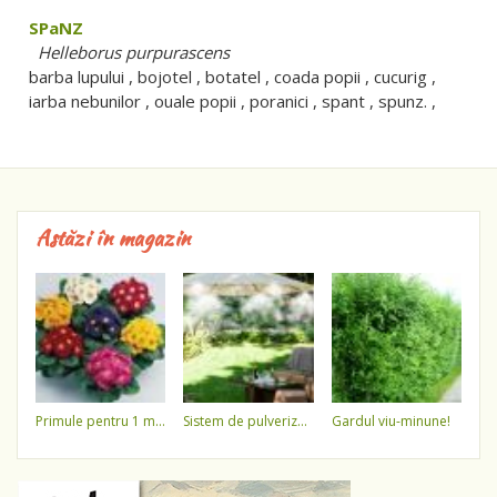
SPaNZ
Helleborus purpurascens
barba lupului , bojotel , botatel , coada popii , cucurig ,
iarba nebunilor , ouale popii , poranici , spant , spunz. ,
Astăzi în magazin
primule pentru 1 martie 3,5 lei / ghiveci !!!!
sistem de pulverizare a apei
gardul viu-minune!