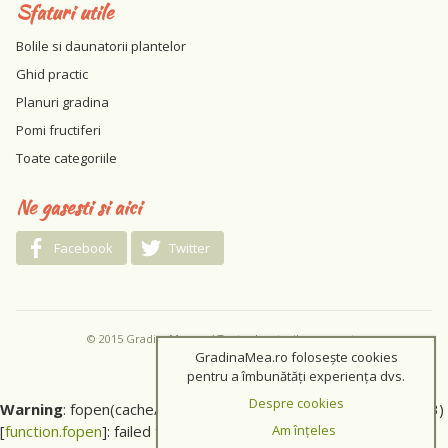
Sfaturi utile
Bolile si daunatorii plantelor
Ghid practic
Planuri gradina
Pomi fructiferi
Toate categoriile
Ne gasesti si aici
Facebook
Twitter
© 2015 GradinaMea.ro / Toate drepturile rezervate
GradinaMea.ro folosește cookies
pentru a îmbunătăți experiența dvs.
Despre cookies
Warning
: fopen(cache/0e37413e504585ba82ac883d7063af23)
[
function.fopen
]: failed to open stream: No such file or directory
Am înțeles