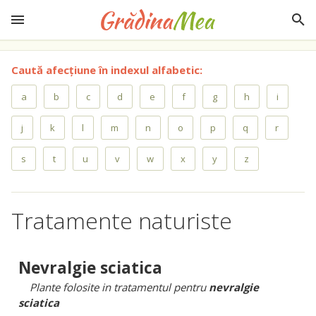
Caută afecțiune în indexul alfabetic:
a
b
c
d
e
f
g
h
i
j
k
l
m
n
o
p
q
r
s
t
u
v
w
x
y
z
Tratamente naturiste
Nevralgie sciatica
Plante folosite in tratamentul pentru
nevralgie
sciatica