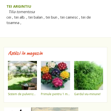
TEI ARGINTIU
Tilia tomentosa
cei , tei alb. , tei balan , tei bun , tei cainesc , tei de
toamna ,
Astăzi în magazin
sistem de pulverizare a apei
primule pentru 1 martie 3,5 lei / ghiveci !!!!
gardul viu-minune!