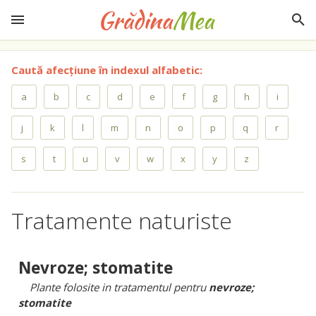
Caută afecțiune în indexul alfabetic:
a
b
c
d
e
f
g
h
i
j
k
l
m
n
o
p
q
r
s
t
u
v
w
x
y
z
Tratamente naturiste
Nevroze; stomatite
Plante folosite in tratamentul pentru
nevroze;
stomatite