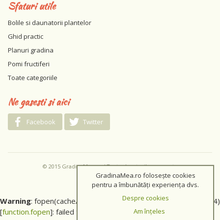
Sfaturi utile
Bolile si daunatorii plantelor
Ghid practic
Planuri gradina
Pomi fructiferi
Toate categoriile
Ne gasesti si aici
Facebook
Twitter
© 2015 GradinaMea.ro / Toate drepturile rezervate
GradinaMea.ro folosește cookies
pentru a îmbunătăți experiența dvs.
Despre cookies
Warning
: fopen(cache/04dadc56089b32b45105c81b71499214)
[
function.fopen
]: failed to open stream: No such file or directory
Am înțeles