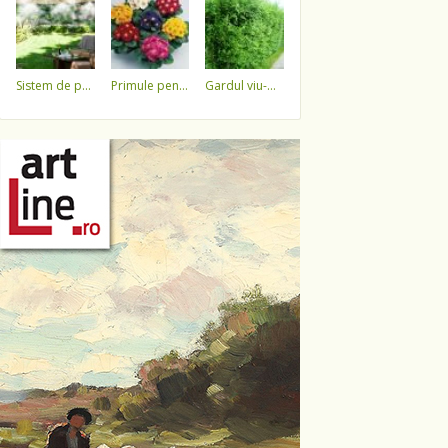
sistem de pulverizare a apei
primule pentru 1 martie 3,5 lei / ghiveci !!!!
gardul viu-minune!