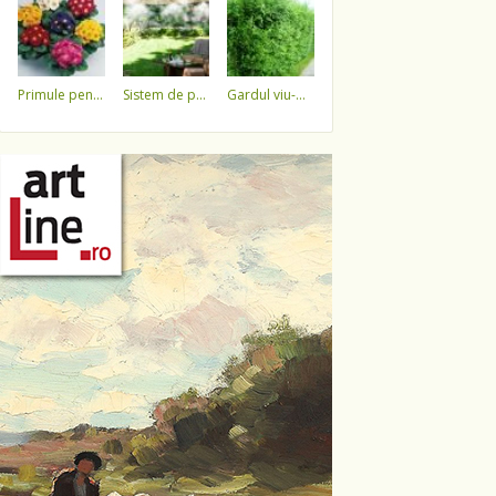
primule pentru 1 martie 3,5 lei / ghiveci !!!!
sistem de pulverizare a apei
gardul viu-minune!