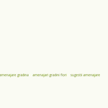
amenajare gradina
amenajari gradini flori
sugestii amenajare