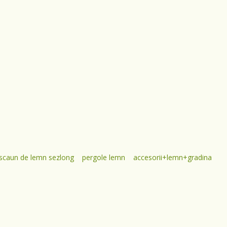
scaun de lemn sezlong
pergole lemn
accesorii+lemn+gradina