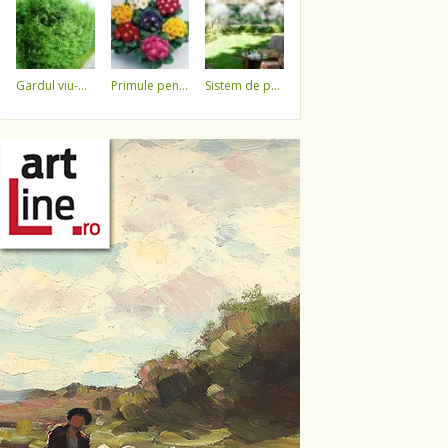
gardul viu-minune!
primule pentru 1 martie 3,5 lei / ghiveci !!!!
sistem de pulverizare a apei