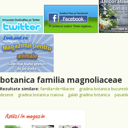
botanica familia magnoliaceae
Rezultate similare:
familia+de+liliacee
gradina botanica bucuresti
desene
gradina botanica craiova
galati gradina botanica
pasaril
Astăzi în magazin