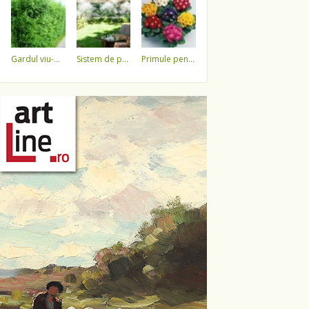
gardul viu-minune!
sistem de pulverizare a apei
primule pentru 1 martie 3,5 lei / ghiveci !!!!