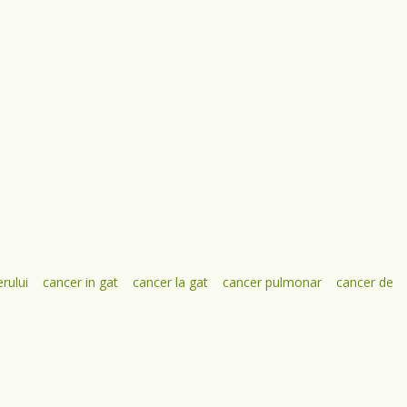
rului
cancer in gat
cancer la gat
cancer pulmonar
cancer de