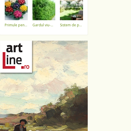
primule pentru 1 martie 3,5 lei / ghiveci !!!!
gardul viu-minune!
sistem de pulverizare a apei