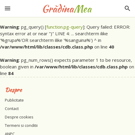
Warning
: pg_query() [
function.pg-query
]: Query failed: ERROR:
syntax error at or near ")" LINE 4: ... searchterm ilike
'%grupa%'OR searchterm ilike '%sanguina%') ^ in
/var/www/html/lib/classes/cdb.class.php
on line
40
Warning
: pg_num_rows() expects parameter 1 to be resource,
boolean given in
/var/www/html/lib/classes/cdb.class.php
on
line
84
Despre
Publicitate
Contact
Despre cookies
Termeni si conditii
ANPC