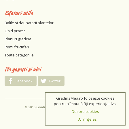
Sfaturi utile
Bolile si daunatorii plantelor
Ghid practic
Planuri gradina
Pomi fructiferi
Toate categoriile
Ne gasesti si aici
Facebook
Twitter
GradinaMea.ro folosește cookies
pentru a îmbunătăți experiența dvs.
© 2015 GradinaMea.ro / Toate drepturile rezervate
Despre cookies
Am înțeles