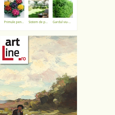
primule pentru 1 martie 3,5 lei / ghiveci !!!!
sistem de pulverizare a apei
gardul viu-minune!