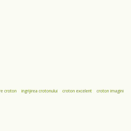
re croton
ingrijirea crotonului
croton excelent
croton imagini