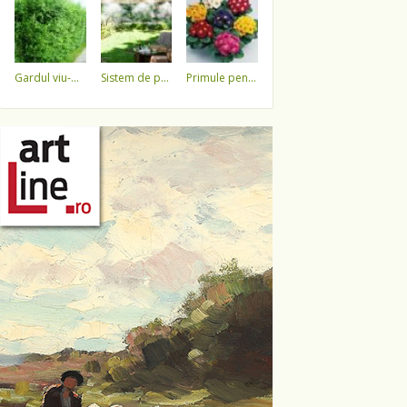
gardul viu-minune!
sistem de pulverizare a apei
primule pentru 1 martie 3,5 lei / ghiveci !!!!