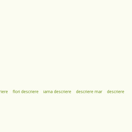
riere
flori descriere
iarna descriere
descriere mar
descriere