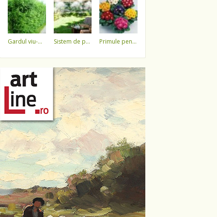
gardul viu-minune!
sistem de pulverizare a apei
primule pentru 1 martie 3,5 lei / ghiveci !!!!