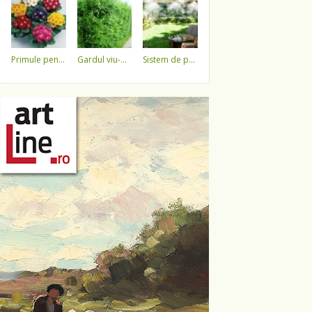
primule pentru 1 martie 3,5 lei / ghiveci !!!!
gardul viu-minune!
sistem de pulverizare a apei