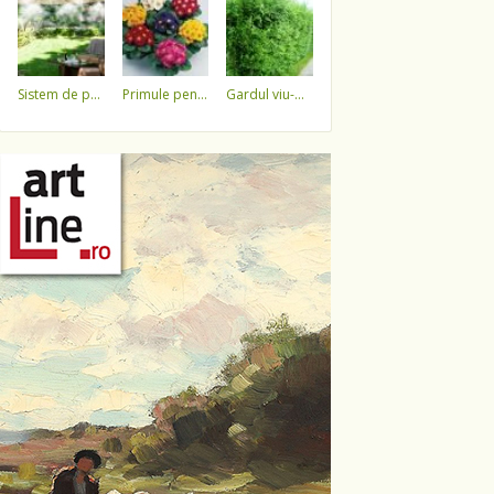
sistem de pulverizare a apei
primule pentru 1 martie 3,5 lei / ghiveci !!!!
gardul viu-minune!