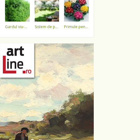
gardul viu-minune!
sistem de pulverizare a apei
primule pentru 1 martie 3,5 lei / ghiveci !!!!