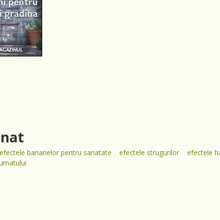
inat
efectele bananelor pentru sanatate
efectele strugurilor
efectele h
fumatului