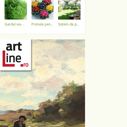
gardul viu-minune!
primule pentru 1 martie 3,5 lei / ghiveci !!!!
sistem de pulverizare a apei