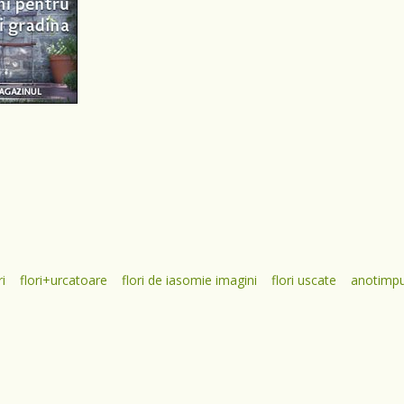
ri
flori+urcatoare
flori de iasomie imagini
flori uscate
anotimpur