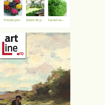
primule pentru 1 martie 3,5 lei / ghiveci !!!!
sistem de pulverizare a apei
gardul viu-minune!