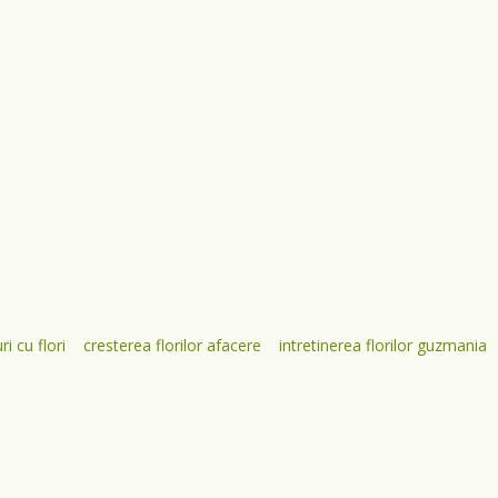
i cu flori
cresterea florilor afacere
intretinerea florilor guzmania