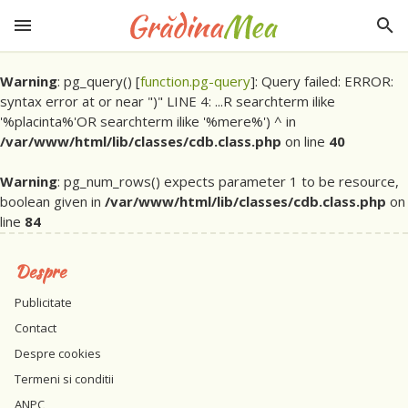
Warning
: pg_query() [
function.pg-query
]: Query failed: ERROR:
syntax error at or near ")" LINE 4: ...R searchterm ilike
'%placinta%'OR searchterm ilike '%mere%') ^ in
/var/www/html/lib/classes/cdb.class.php
on line
40
Warning
: pg_num_rows() expects parameter 1 to be resource,
boolean given in
/var/www/html/lib/classes/cdb.class.php
on
line
84
Despre
Publicitate
Contact
Despre cookies
Termeni si conditii
ANPC