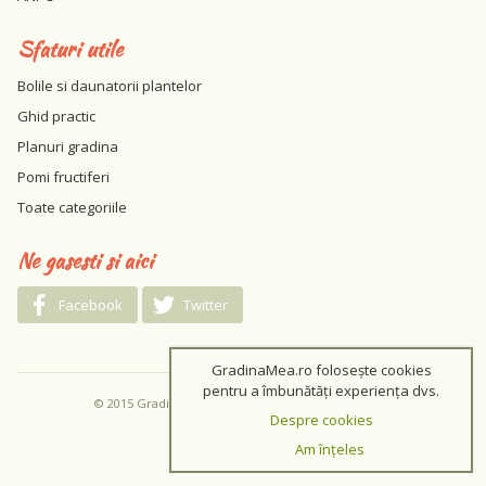
Sfaturi utile
Bolile si daunatorii plantelor
Ghid practic
Planuri gradina
Pomi fructiferi
Toate categoriile
Ne gasesti si aici
Facebook
Twitter
GradinaMea.ro folosește cookies
pentru a îmbunătăți experiența dvs.
© 2015 GradinaMea.ro / Toate drepturile rezervate
Despre cookies
Am înțeles